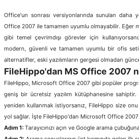
Office'un sonrası versiyonlarında sunulan daha ye
Office 2007 ile tamamen uyumlu olmayabilir. Eğer m
gibi temel çevrimdışı görevler için kullanıyorsan
modern, güvenli ve tamamen uyumlu bir ofis seti 
alternatifler, eski yazılımların gergesi olmadan günc
FileHippo'dan MS Office 2007 na
FileHippo, Microsoft Office 2007 gibi popüler progra
geniş bir ücretsiz yazılım kütüphanesine sahiptir
yeniden kullanmak istiyorsanız, FileHippo size onu in
yol sağlar. İşte FileHippo'dan Microsoft Office 2007 n
Adım 1:
Tarayıcınızı açın ve Google arama çubuğuna
Adım 2:
Arama sonuçlarının üst kısmında gelen ilk s