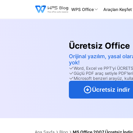
WPS Office
Araçları Keşfet
Ücretsiz Office
Orijinal yazılım, yasal o
yok!
Word, Excel ve PPT'yi ÜCRETS
Güçlü PDF araç setiyle PDF'ler
Microsoft benzeri arayüz, kulla
Ücretsiz indir
Ana Sayfa
Blog
MS Office 2007 Ücretsiz İndi