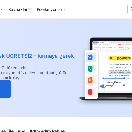
Kaynaklar
Koleksiyonlar
larak ÜCRETSİZ - kırmaya gerek
İZ düzenleyin.
i okuyun, düzenleyin ve dönüştürün.
nımı kolay.
rme FileHippo - Adım adım Rehber