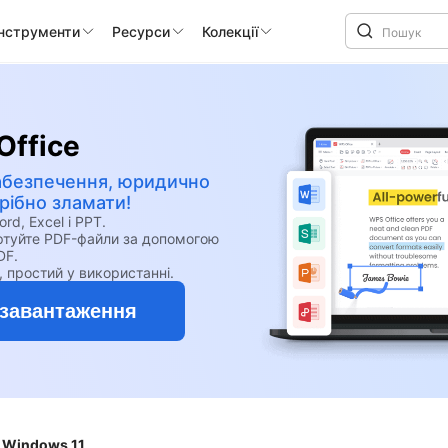
інструменти
Ресурси
Колекції
Office
абезпечення, юридично
ібно зламати!
, Excel і PPT.
ертуйте PDF-файли за допомогою
DF.
, простий у використанні.
завантаження
 Windows 11