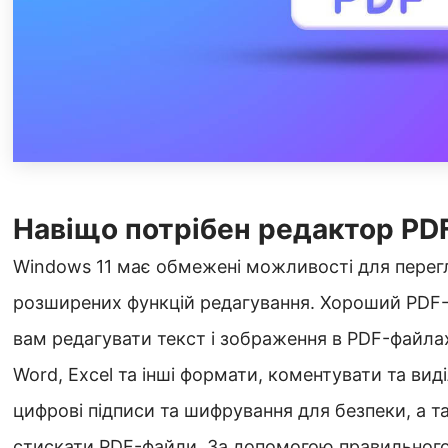
Навіщо потрібен редактор PD
Windows 11 має обмежені можливості для перегл
розширених функцій редагування. Хороший PDF
вам редагувати текст і зображення в PDF-файла
Word, Excel та інші формати, коментувати та вид
цифрові підписи та шифрування для безпеки, а т
стискати PDF-файли. За допомогою правильног