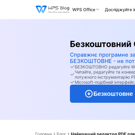
WPS Office
Досліджуйте 
Безкоштовний 
Справжнє програмне з
БЕЗКОШТОВНЕ - не потр
БЕЗКОШТОВНО редагуйте Word
Читайте, редагуйте та конв
потужного інструментарію P
Microsoft-подібний інтерфейс
Безкоштовне 
Головна
Блог
Найкращий редактор PDF для