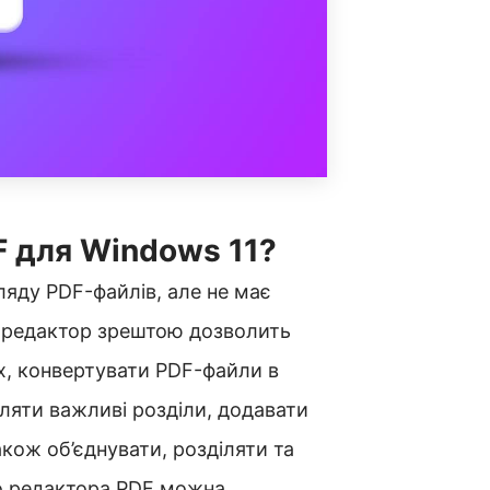
F для Windows 11?
яду PDF-файлів, але не має
-редактор зрештою дозволить
х, конвертувати PDF-файли в
іляти важливі розділи, додавати
акож об’єднувати, розділяти та
о редактора PDF можна