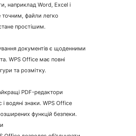
, наприклад Word, Excel і
е точним, файли легко
стане простішим.
тування документів є щоденними
а. WPS Office має повні
гури та розмітку.
Найкращі PDF-редактори
і водяні знаки. WPS Office
розширених функцій безпеки.
ли
Office дозволяє об’єднувати