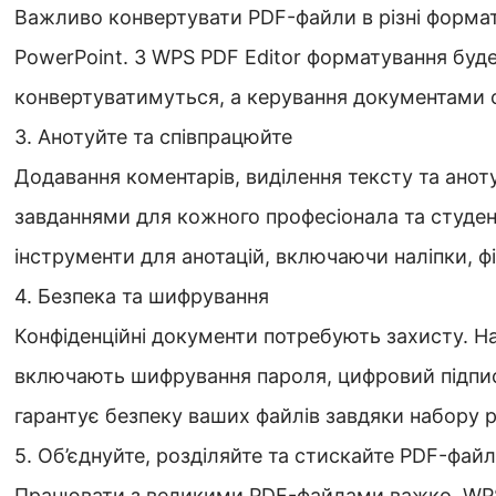
Важливо конвертувати PDF-файли в різні формати
PowerPoint. З WPS PDF Editor форматування буд
конвертуватимуться, а керування документами 
3. Анотуйте та співпрацюйте
Додавання коментарів, виділення тексту та ано
завданнями для кожного професіонала та студент
інструменти для анотацій, включаючи наліпки, фі
4. Безпека та шифрування
Конфіденційні документи потребують захисту. 
включають шифрування пароля, цифровий підпис 
гарантує безпеку ваших файлів завдяки набору 
5. Об’єднуйте, розділяйте та стискайте PDF-фай
Працювати з великими PDF-файлами важко. WPS 