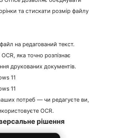
торінки та стискати розмір файлу
айл на редагований текст.
OCR, яка точно розпізнає
ння друкованих документів.
ows 11
ows 11
ваших потреб — чи редагуєте ви,
використовуєте OCR.
ніверсальне рішення