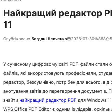
Найкращий редактор P
11
Опубліковано
Богдан Шевченко
2026-07-30
868
У сучасному цифровому світі PDF-файли стали о
файлів, які використовують професіонали, студе
редактор, безсумнівно, потрібен для всього, від 
анотування звітів до перетворення документів. П
знайти
найкращий редактор PDF
для Windows 11
WPS Office PDF Editor є одним із лідерів, оскіл