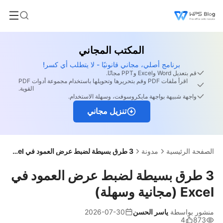
المكتب المجاني
برنامج أصلي، مجاني قانونيًا - لا يتطلب أي كسر!
قم بتعديل Word وExcel وPPT مجانًا.
اقرأ ملفات PDF وقم بتحريرها وتحويلها باستخدام مجموعة أدوات PDF
القوية.
واجهة شبيهة بواجهة مايكروسوفت، وسهلة الاستخدام.
تنزيل مجاني
الصفحة الرئيسية
مدونة
3 طرق بسيطة لضبط عرض العمود في Excel (مجانية وسهلة)
3 طرق بسيطة لضبط عرض العمود في
Excel (مجانية وسهلة)
منشور بواسطة
ياسر الحسن
2026-07-30
4
873