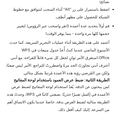
نصائح
:
اضغط باستمرار على زر
"Alt"
أثناء السحب لتتوافق مع خطوط
الشبكة للحصول على مظهر أنظف
.
قم أولاً بتحديد عدة أعمدة (انقر واسحب عبر الرؤوس) لتغيير
حجمها كلها مرة واحدة - مما يوفر الوقت
!
أعتمد على هذه الطريقة أثناء عمليات التحرير السريعة، كما حدث
الأسبوع الماضي عندما كنتُ أُعدّ جدول مبيعات في
WPS
Office.
استغرق الأمر ثوانٍ لجعل كل شيء قابلاً للقراءة، مع أنني
أعترف أنني تجاوزتُ الحد مرةً واضطررتُ للتراجع. الأمر ليس صعبًا،
ولكن من المُرضي رؤية هذه الأعمدة مُرتبةً بشكل مثالي
.
الطريقة الثانية: ضبط عرض العمود باستخدام لوحة المفاتيح
لمن يبحثون عن الدقة، يُعدّ استخدام لوحة المفاتيح لضبط عرض
الأعمدة في إكسل تغييرًا جذريًا. بصفتي كاتبًا في
WPS،
وجدتُ هذه
الطريقة مثالية لضبط العرض بدقة، خاصةً عندما يكون الاتساق أهم
من السرعة. إليك كيف أفعل ذلك
.