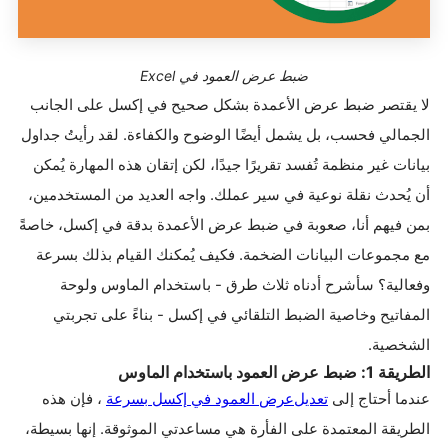
ضبط عرض العمود في Excel
لا يقتصر ضبط عرض الأعمدة بشكل صحيح في إكسل على الجانب
الجمالي فحسب، بل يشمل أيضًا الوضوح والكفاءة. لقد رأيتُ جداول
بيانات غير منظمة تُفسد تقريرًا جيدًا، لكن إتقان هذه المهارة يُمكن
أن يُحدث نقلة نوعية في سير عملك. واجه العديد من المستخدمين،
بمن فيهم أنا، صعوبة في ضبط عرض الأعمدة
بدقة في إكسل، خاصةً
مع مجموعات البيانات الضخمة. فكيف يُمكنك القيام بذلك بسرعة
وفعالية؟ سأشرح أدناه ثلاث طرق - باستخدام الماوس ولوحة
المفاتيح وخاصية الضبط التلقائي في إكسل - بناءً على تجربتي
الشخصية
.
الطريقة 1: ضبط عرض العمود باستخدام الماوس
عندما أحتاج إلى
تعديل
عرض
العمود
في
إكسل
بسرعة
،
فإن هذه
الطريقة المعتمدة على الفأرة هي مساعدتي الموثوقة. إنها بسيطة،