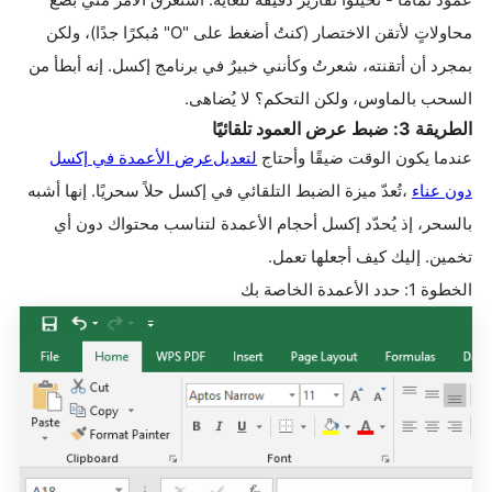
محاولاتٍ لأتقن الاختصار (كنتُ أضغط على
"O"
مُبكرًا جدًا)، ولكن
بمجرد أن أتقنته، شعرتُ وكأنني خبيرٌ في برنامج إكسل. إنه أبطأ من
السحب بالماوس، ولكن التحكم؟ لا يُضاهى
.
الطريقة 3: ضبط عرض العمود تلقائيًا
عندما يكون الوقت ضيقًا وأحتاج
لتعديل
عرض
الأعمدة
في
إكسل
دون
عناء
،
تُعدّ ميزة الضبط التلقائي في إكسل حلاً سحريًا. إنها أشبه
بالسحر، إذ يُحدّد إكسل أحجام الأعمدة لتناسب محتواك دون أي
تخمين. إليك كيف أجعلها تعمل
.
الخطوة 1: حدد الأعمدة الخاصة بك