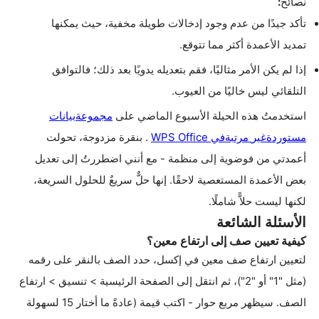
نصائح
:
تأكد جيدًا من عدم وجود إدخالات طويلة مخفية، حيث يمكنها
تمديد الأعمدة أكثر مما تتوقع
.
إذا لم يكن الأمر مثاليًا، فقم بتعديله يدويًا بعد ذلك؛ فالتوافق
التلقائي ليس خاليًا من العيوب
.
استخدمتُ هذه الحيلة الأسبوع الماضي على
مجموعة
بيانات
مستوردة
غير
مرتبة
في
Office
WPS
.
بنقرة مزدوجة، تحولت
أعمدتي من فوضوية إلى منظمة - مع أنني اضطررتُ إلى تعديل
بعض الأعمدة المستعصية لاحقًا. إنها حلٌّ سريعٌ للحلول السريعة،
لكنها ليست حلاًّ شاملًا
.
الأسئلة الشائعة
كيفية تعيين صف إلى ارتفاع معين
؟
لتعيين ارتفاع صف معين في إكسل، حدد الصف بالنقر على رقمه
(مثل "1" أو "2")، ثم انتقل إلى الصفحة الرئيسية > تنسيق > ارتفاع
الصف. سيظهر مربع حوار - اكتب قيمة (عادةً ما أختار 15 لسهولة