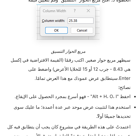
مربع الحوار التنسيق
سيظهر مربع حوار صغير. اكتب رقمًا (القيمة الافتراضية في إكسل
هي 8.43 - جرب 12 أو 15 للخلايا الأعرض) واضغط على
Enter.
سيتطابق عرض عمودك مع هذا العرض تمامًا
.
نصائح
:
احفظ
"Alt + H، O، I" -
فهو أسرع بمجرد الحصول على الإيقاع
.
استخدم هذا لتثبيت عرض موحد عبر عدة أعمدة؛ ما عليك سوى
تحديدها جميعًا أولا
ً.
اعتمدتُ على هذه الطريقة في مشروعٍ كان يجب أن يتطابق فيه كل
عمود تمامًا - تخيلوا تقاريرَ دقيقةً للغاية. استغرق الأمر مني بضع