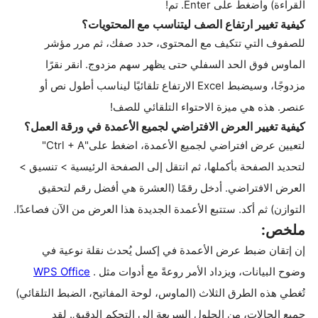
القراءة) واضغط على
Enter.
تم
!
كيفية تغيير ارتفاع الصف ليتناسب مع المحتويات
؟
للصفوف التي تتكيف مع المحتوى، حدد صفك، ثم مرر مؤشر
الماوس فوق الحد السفلي حتى يظهر سهم مزدوج. انقر نقرًا
مزدوجًا، وسيضبط
Excel
الارتفاع تلقائيًا ليناسب أطول نص أو
عنصر. هذه هي ميزة الاحتواء التلقائي للصف
!
كيفية تغيير العرض الافتراضي لجميع الأعمدة في ورقة العمل
؟
لتعيين عرض افتراضي لجميع الأعمدة، اضغط على
"Ctrl + A"
لتحديد الصفحة بأكملها، ثم انتقل إلى الصفحة الرئيسية > تنسيق >
العرض الافتراضي. أدخل رقمًا (العشرة هي أفضل رقم لتحقيق
التوازن) ثم أكد. ستتبع الأعمدة الجديدة هذا العرض من الآن فصاعدًا
.
ملخص
:
إن إتقان ضبط عرض الأعمدة في إكسل يُحدث نقلة نوعية في
وضوح البيانات، ويزداد الأمر روعةً مع أدوات مثل
.
WPS Office
تُغطي هذه الطرق الثلاث (الماوس، لوحة المفاتيح، الضبط التلقائي)
جميع الحالات، من الحلول السريعة إلى التحكم الدقيق. لقد