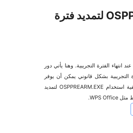
كيفية استخدام OSPPREARM.EXE لتمديد فترة
نتهاء الفترة التجريبية. وهنا يأتي دور
ية تمديد الفترة التجريبية بشكل قانوني يمكن أن يوفر
عليك الكثير من المتاعب. في هذه المقالة، سأوضح لك كيفية استخدام OSPPREARM.EXE لتمديد
WPS Of.