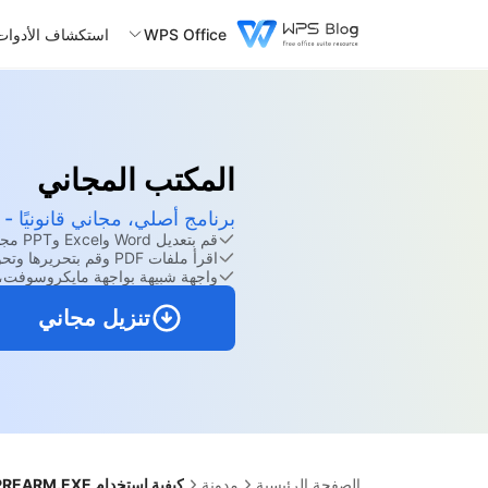
WPS Office
استكشاف الأدوات
المكتب المجاني
برنامج أصلي، مجاني قانونيًا -
قم بتعديل Word وExcel وPPT مجانًا.
اقرأ ملفات PDF وقم بتحريرها وتحويلها باستخدام مجموعة أدوات PDF القوية.
واجهة شبيهة بواجهة مايكروسوفت، 
تنزيل مجاني
الصفحة الرئيسية
مدونة
كيفية استخدام OSPPREARM.EXE لتمديد فترة تجريبية لمايكروسوفت أوفيس