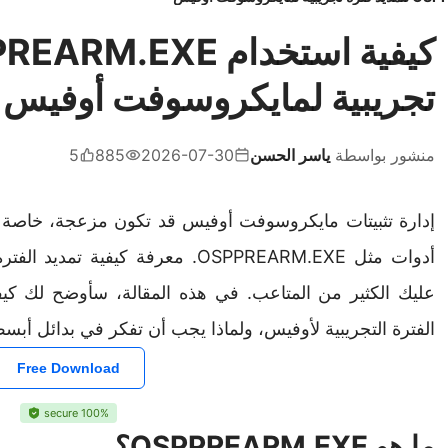
تجريبية لمايكروسوفت أوفيس
منشور بواسطة
ياسر الحسن
2026-07-30
885
5
إدارة تثبيتات مايكروسوفت أوفيس قد تكون مزعجة، خاصة عند ا
أدوات مثل OSPPREARM.EXE. معرفة كيف
الفترة التجريبية لأوفيس، ولماذا يجب أن تفكر في بدائل أبسط مثل fice
Free Download
100% secure
ما هو OSPPREARM.EXE؟