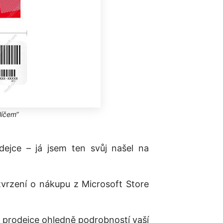
líčem“
ejce – já jsem ten svůj našel na
vrzení o nákupu z Microsoft Store
e prodejce ohledně podrobností vaší