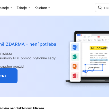
stroje
Zdroje
Kolekce
álně ZDARMA – není potřeba
 ZDARMA.
e soubory PDF pomocí výkonné sady
snadné použití.
rma
nálním produktovým klíčem