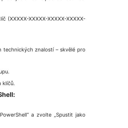
ý klíč (XXXXX-XXXXX-XXXXX-XXXXX-
 technických znalostí – skvělé pro
upu.
 klíčů.
hell:
owerShell“ a zvolte „Spustit jako