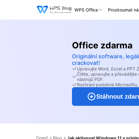
WPS Office
Prozkoumat ná
Office zdarma
Originální software, leg
crackovat!
Upravujte Word, Excel a PPT
Čtěte, upravujte a převádějt
nástrojů PDF.
Rozhraní podobné Microsoftu, 
Stáhnout zda
Domů
Blog
Jak aktivovat Windows 11 s origi