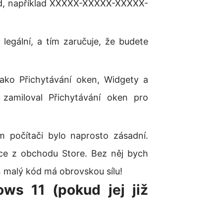
ód, například XXXXX-XXXXX-XXXXX-
e legální, a tím zaručuje, že budete
 jako Přichytávání oken, Widgety a
zamiloval Přichytávání oken pro
počítači bylo naprosto zásadní.
ace z obchodu Store. Bez něj bych
n malý kód má obrovskou sílu!
ows 11 (pokud jej již