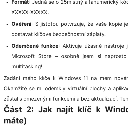
Formát
: Jedná se o 25místný alfanumerický k
XXXXX-XXXXX.
Ověření
: S jistotou potvrzuje, že vaše kopie j
dostávat klíčové bezpečnostní záplaty.
Odemčené funkce
: Aktivuje úžasné nástroje
Microsoft Store – osobně jsem si naprosto 
multitasking!
Zadání mého klíče k Windows 11 na mém novém 
Okamžitě se mi odemkly virtuální plochy a aplik
zůstal s omezenými funkcemi a bez aktualizací. Te
Část 2: Jak najít klíč k Wind
máte)