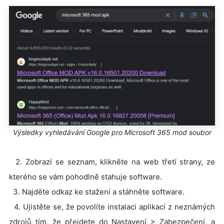
Výsledky vyhledávání Google pro Microsoft 365 mod soubor
2. Zobrazí se seznam, klikněte na web třetí strany, ze
kterého se vám pohodlně stahuje software.
3. Najděte odkaz ke stažení a stáhněte software.
4. Ujistěte se, že povolíte instalaci aplikací z neznámých
zdrojů tím, že přejdete do Nastavení > Zabezpečení, a