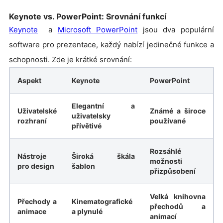
Keynote vs. PowerPoint: Srovnání funkcí
Keynote
a
Microsoft PowerPoint
jsou dva populární
software pro prezentace, každý nabízí jedinečné funkce a
schopnosti. Zde je krátké srovnání:
Aspekt
Keynote
PowerPoint
Elegantní a
Uživatelské
Známé a široce
uživatelsky
rozhraní
používané
přívětivé
Rozsáhlé
Nástroje
Široká škála
možnosti
pro design
šablon
přizpůsobení
Velká knihovna
Přechody a
Kinematografické
přechodů a
animace
a plynulé
animací