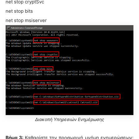
net stop cryptSvc
net stop bits
net stop msiserver
Διακοπή Υπηρεσιών Ενημέρωσης
Βήμα 3:
Καθαρίστε την προσωρινή μνήμη ενημερώσεων: