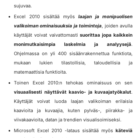
sujuvaa.
Excel 2010 sisältää myös
laajan ja monipuolisen
valikoiman ominaisuuksia ja toimintoja
, joiden avulla
käyttäjät voivat vaivattomasti
suorittaa jopa kaikkein
monimutkaisimpia laskelmia ja analyysejä
.
Ohjelmassa on yli 400 sisäänrakennettua funktiota,
mukaan lukien tilastollisia, taloudellisia ja
matemaattisia funktioita.
Toinen Excel 2010:n tehokas ominaisuus on sen
visuaalisesti näyttävät kaavio- ja kuvaajatyökalut
.
Käyttäjät voivat luoda laajan valikoiman erilaisia
kaavioita ja kuvaajia, kuten pylväs-, piirakka- ja
viivakaavioita, datan ja trendien visualisoimiseksi.
Microsoft Excel 2010 -lataus sisältää myös
käteviä