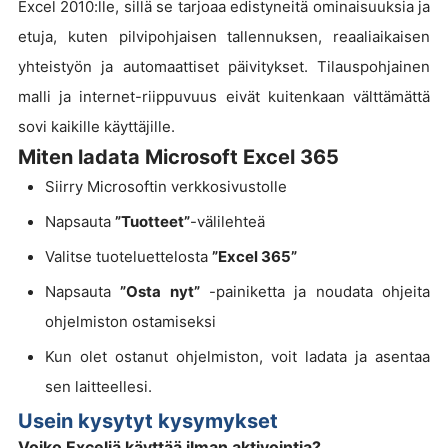
Excel 2010:lle, sillä se tarjoaa edistyneitä ominaisuuksia ja
etuja, kuten pilvipohjaisen tallennuksen, reaaliaikaisen
yhteistyön ja automaattiset päivitykset. Tilauspohjainen
malli ja internet-riippuvuus eivät kuitenkaan välttämättä
sovi kaikille käyttäjille.
Miten ladata Microsoft Excel 365
Siirry Microsoftin verkkosivustolle
Napsauta
”Tuotteet”
-välilehteä
Valitse tuoteluettelosta
”Excel 365”
Napsauta
”Osta nyt”
-painiketta ja noudata ohjeita
ohjelmiston ostamiseksi
Kun olet ostanut ohjelmiston, voit ladata ja asentaa
sen laitteellesi.
Usein kysytyt kysymykset
Voiko Exceliä käyttää ilman aktivointia?