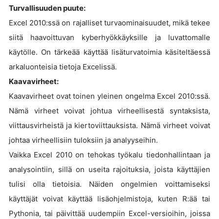
Turvallisuuden puute:
Excel 2010:ssä on rajalliset turvaominaisuudet, mikä tekee
siitä haavoittuvan kyberhyökkäyksille ja luvattomalle
käytölle. On tärkeää käyttää lisäturvatoimia käsiteltäessä
arkaluonteisia tietoja Excelissä.
Kaavavirheet:
Kaavavirheet ovat toinen yleinen ongelma Excel 2010:ssä.
Nämä virheet voivat johtua virheellisestä syntaksista,
viittausvirheistä ja kiertoviittauksista. Nämä virheet voivat
johtaa virheellisiin tuloksiin ja analyyseihin.
Vaikka Excel 2010 on tehokas työkalu tiedonhallintaan ja
analysointiin, sillä on useita rajoituksia, joista käyttäjien
tulisi olla tietoisia. Näiden ongelmien voittamiseksi
käyttäjät voivat käyttää lisäohjelmistoja, kuten R:ää tai
Pythonia, tai päivittää uudempiin Excel-versioihin, joissa