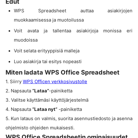
Edut
WPS Spreadsheet auttaa asiakirjojen
muokkaamisessa ja muotoilussa
Voit avata ja tallentaa asiakirjoja monissa eri
muodoissa
Voit selata erityyppisiä malleja
Luo asiakirja tai esitys nopeasti
Miten ladata WPS Office Spreadsheet
1. Siirry
WPS Officen verkkosivustolle
2. Napsauta
”Lataa”
-painiketta
3. Valitse käyttämäsi käyttöjärjestelmä
4. Napsauta
”Lataa nyt”
-painiketta
5. Kun lataus on valmis, suorita asennustiedosto ja asenna
ohjelmisto ohjeiden mukaisesti.
WPS Office Spreadsheetin ominaisuudet