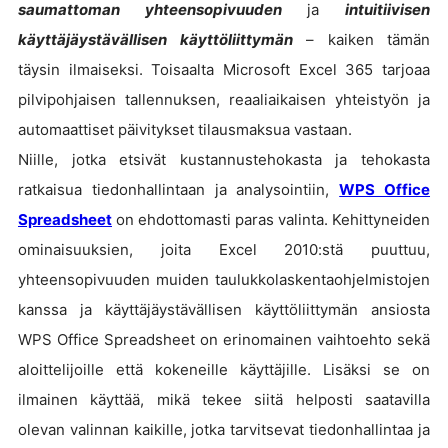
saumattoman yhteensopivuuden
ja
intuitiivisen
käyttäjäystävällisen käyttöliittymän
– kaiken tämän
täysin ilmaiseksi. Toisaalta Microsoft Excel 365 tarjoaa
pilvipohjaisen tallennuksen, reaaliaikaisen yhteistyön ja
automaattiset päivitykset tilausmaksua vastaan.
Niille, jotka etsivät kustannustehokasta ja tehokasta
ratkaisua tiedonhallintaan ja analysointiin,
WPS Office
Spreadsheet
on ehdottomasti paras valinta. Kehittyneiden
ominaisuuksien, joita Excel 2010:stä puuttuu,
yhteensopivuuden muiden taulukkolaskentaohjelmistojen
kanssa ja käyttäjäystävällisen käyttöliittymän ansiosta
WPS Office Spreadsheet on erinomainen vaihtoehto sekä
aloittelijoille että kokeneille käyttäjille. Lisäksi se on
ilmainen käyttää, mikä tekee siitä helposti saatavilla
olevan valinnan kaikille, jotka tarvitsevat tiedonhallintaa ja