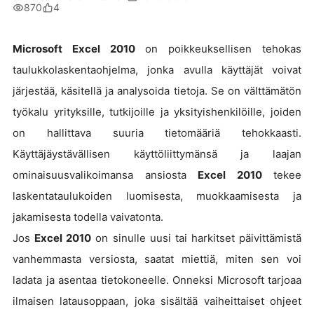
870
4
Microsoft Excel 2010
on poikkeuksellisen tehokas
taulukkolaskentaohjelma, jonka avulla käyttäjät voivat
järjestää, käsitellä ja analysoida tietoja. Se on välttämätön
työkalu yrityksille, tutkijoille ja yksityishenkilöille, joiden
on hallittava suuria tietomääriä tehokkaasti.
Käyttäjäystävällisen käyttöliittymänsä ja laajan
ominaisuusvalikoimansa ansiosta
Excel 2010
tekee
laskentataulukoiden luomisesta, muokkaamisesta ja
jakamisesta todella vaivatonta.
Jos
Excel 2010
on sinulle uusi tai harkitset päivittämistä
vanhemmasta versiosta, saatat miettiä, miten sen voi
ladata ja asentaa tietokoneelle. Onneksi Microsoft tarjoaa
ilmaisen latausoppaan, joka sisältää vaiheittaiset ohjeet