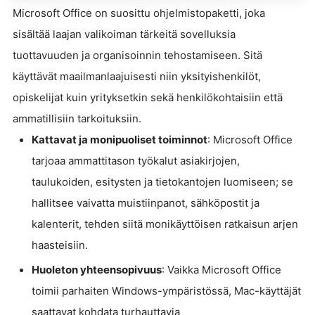
Microsoft Office on suosittu ohjelmistopaketti, joka
sisältää laajan valikoiman tärkeitä sovelluksia
tuottavuuden ja organisoinnin tehostamiseen. Sitä
käyttävät maailmanlaajuisesti niin yksityishenkilöt,
opiskelijat kuin yrityksetkin sekä henkilökohtaisiin että
ammatillisiin tarkoituksiin.
Kattavat ja monipuoliset toiminnot
: Microsoft Office
tarjoaa ammattitason työkalut asiakirjojen,
taulukoiden, esitysten ja tietokantojen luomiseen; se
hallitsee vaivatta muistiinpanot, sähköpostit ja
kalenterit, tehden siitä monikäyttöisen ratkaisun arjen
haasteisiin.
Huoleton yhteensopivuus
: Vaikka Microsoft Office
toimii parhaiten Windows-ympäristössä, Mac-käyttäjät
saattavat kohdata turhauttavia