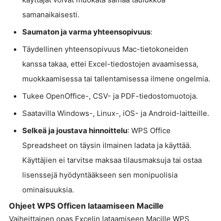
samanaikaisesti.
Saumaton ja varma yhteensopivuus
:
Täydellinen yhteensopivuus Mac-tietokoneiden
kanssa takaa, ettei Excel-tiedostojen avaamisessa,
muokkaamisessa tai tallentamisessa ilmene ongelmia.
Tukee OpenOffice-, CSV- ja PDF-tiedostomuotoja.
Saatavilla Windows-, Linux-, iOS- ja Android-laitteille.
Selkeä ja joustava hinnoittelu
: WPS Office
Spreadsheet on täysin ilmainen ladata ja käyttää.
Käyttäjien ei tarvitse maksaa tilausmaksuja tai ostaa
lisenssejä hyödyntääkseen sen monipuolisia
ominaisuuksia.
Ohjeet WPS Officen lataamiseen Macille
Vaiheittainen opas Excelin lataamiseen Macille WPS