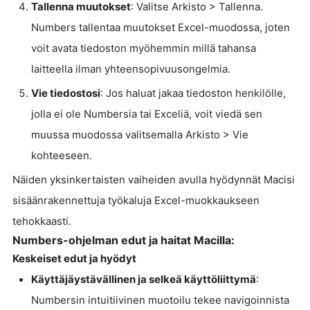
Tallenna muutokset
: Valitse Arkisto > Tallenna.
Numbers tallentaa muutokset Excel-muodossa, joten
voit avata tiedoston myöhemmin millä tahansa
laitteella ilman yhteensopivuusongelmia.
Vie tiedostosi
: Jos haluat jakaa tiedoston henkilölle,
jolla ei ole Numbersia tai Exceliä, voit viedä sen
muussa muodossa valitsemalla Arkisto > Vie
kohteeseen.
Näiden yksinkertaisten vaiheiden avulla hyödynnät Macisi
sisäänrakennettuja työkaluja Excel-muokkaukseen
tehokkaasti.
Numbers-ohjelman edut ja haitat Macilla:
Keskeiset edut ja hyödyt
Käyttäjäystävällinen ja selkeä käyttöliittymä
:
Numbersin intuitiivinen muotoilu tekee navigoinnista