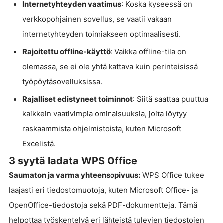
Internetyhteyden vaatimus
: Koska kyseessä on
verkkopohjainen sovellus, se vaatii vakaan
internetyhteyden toimiakseen optimaalisesti.
Rajoitettu offline-käyttö
: Vaikka offline-tila on
olemassa, se ei ole yhtä kattava kuin perinteisissä
työpöytäsovelluksissa.
Rajalliset edistyneet toiminnot
: Siitä saattaa puuttua
kaikkein vaativimpia ominaisuuksia, joita löytyy
raskaammista ohjelmistoista, kuten Microsoft
Excelistä.
3 syytä ladata WPS Office
Saumaton ja varma yhteensopivuus:
WPS Office tukee
laajasti eri tiedostomuotoja, kuten Microsoft Office- ja
OpenOffice-tiedostoja sekä PDF-dokumentteja. Tämä
helpottaa työskentelyä eri lähteistä tulevien tiedostojen