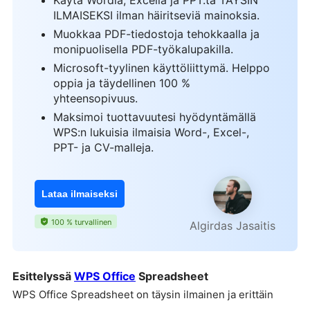
ILMAISEKSI ilman häiritseviä mainoksia.
Muokkaa PDF-tiedostoja tehokkaalla ja
monipuolisella PDF-työkalupakilla.
Microsoft-tyylinen käyttöliittymä. Helppo
oppia ja täydellinen 100 %
yhteensopivuus.
Maksimoi tuottavuutesi hyödyntämällä
WPS:n lukuisia ilmaisia Word-, Excel-,
PPT- ja CV-malleja.
Lataa ilmaiseksi
100 % turvallinen
Algirdas Jasaitis
Esittelyssä
WPS Office
Spreadsheet
WPS Office Spreadsheet on täysin ilmainen ja erittäin