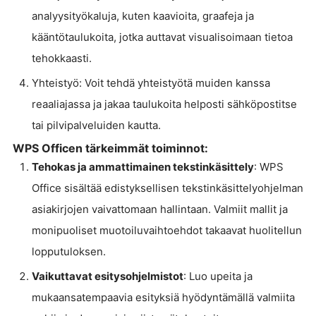
analyysityökaluja, kuten kaavioita, graafeja ja
kääntötaulukoita, jotka auttavat visualisoimaan tietoa
tehokkaasti.
Yhteistyö: Voit tehdä yhteistyötä muiden kanssa
reaaliajassa ja jakaa taulukoita helposti sähköpostitse
tai pilvipalveluiden kautta.
WPS Officen tärkeimmät toiminnot:
Tehokas ja ammattimainen tekstinkäsittely
: WPS
Office sisältää edistyksellisen tekstinkäsittelyohjelman
asiakirjojen vaivattomaan hallintaan. Valmiit mallit ja
monipuoliset muotoiluvaihtoehdot takaavat huolitellun
lopputuloksen.
Vaikuttavat esitysohjelmistot
: Luo upeita ja
mukaansatempaavia esityksiä hyödyntämällä valmiita