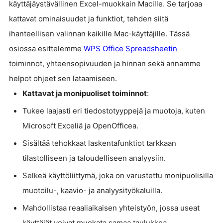
käyttäjäystävällinen Excel-muokkain Macille. Se tarjoaa
kattavat ominaisuudet ja funktiot, tehden siitä
ihanteellisen valinnan kaikille Mac-käyttäjille. Tässä
osiossa esittelemme
WPS Office Spreadsheetin
toiminnot, yhteensopivuuden ja hinnan sekä annamme
helpot ohjeet sen lataamiseen.
Kattavat ja monipuoliset toiminnot
:
Tukee laajasti eri tiedostotyyppejä ja muotoja, kuten
Microsoft Exceliä ja OpenOfficea.
Sisältää tehokkaat laskentafunktiot tarkkaan
tilastolliseen ja taloudelliseen analyysiin.
Selkeä käyttöliittymä, joka on varustettu monipuolisilla
muotoilu-, kaavio- ja analyysityökaluilla.
Mahdollistaa reaaliaikaisen yhteistyön, jossa useat
käyttäjät voivat muokata samaa taulukkoa