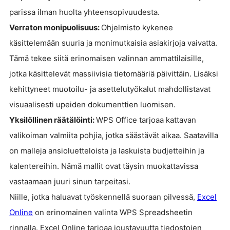
parissa ilman huolta yhteensopivuudesta.
Verraton monipuolisuus:
Ohjelmisto kykenee
käsittelemään suuria ja monimutkaisia asiakirjoja vaivatta.
Tämä tekee siitä erinomaisen valinnan ammattilaisille,
jotka käsittelevät massiivisia tietomääriä päivittäin. Lisäksi
kehittyneet muotoilu- ja asettelutyökalut mahdollistavat
visuaalisesti upeiden dokumenttien luomisen.
Yksilöllinen räätälöinti:
WPS Office tarjoaa kattavan
valikoiman valmiita pohjia, jotka säästävät aikaa. Saatavilla
on malleja ansioluetteloista ja laskuista budjetteihin ja
kalentereihin. Nämä mallit ovat täysin muokattavissa
vastaamaan juuri sinun tarpeitasi.
Niille, jotka haluavat työskennellä suoraan pilvessä,
Excel
Online
on erinomainen valinta WPS Spreadsheetin
rinnalla. Excel Online tarjoaa joustavuutta tiedostojen