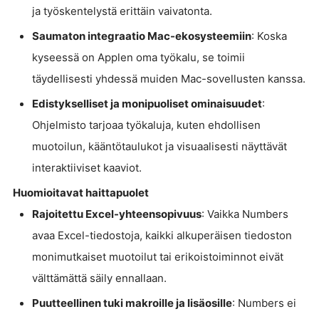
ja työskentelystä erittäin vaivatonta.
Saumaton integraatio Mac-ekosysteemiin
: Koska
kyseessä on Applen oma työkalu, se toimii
täydellisesti yhdessä muiden Mac-sovellusten kanssa.
Edistykselliset ja monipuoliset ominaisuudet
:
Ohjelmisto tarjoaa työkaluja, kuten ehdollisen
muotoilun, kääntötaulukot ja visuaalisesti näyttävät
interaktiiviset kaaviot.
Huomioitavat haittapuolet
Rajoitettu Excel-yhteensopivuus
: Vaikka Numbers
avaa Excel-tiedostoja, kaikki alkuperäisen tiedoston
monimutkaiset muotoilut tai erikoistoiminnot eivät
välttämättä säily ennallaan.
Puutteellinen tuki makroille ja lisäosille
: Numbers ei