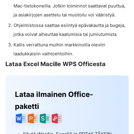
Mac-tietokoneilla. Jotkin toiminnot saattavat puuttua,
ja asiakirjojen asettelu tai muotoilu voi vääristyä.
Ohjelmistossa saattaa esiintyä epävakautta ja bugeja,
jotka voivat aiheuttaa kaatumisia tai jumiutumista.
Kallis verrattuna muihin markkinoilla oleviin
laadukkaisiin vaihtoehtoihin.
Lataa Excel Macille WPS Officesta
Lataa ilmainen Office-
paketti
Käytä Wordia, Exceliä ja PPT:tä TÄYSIN