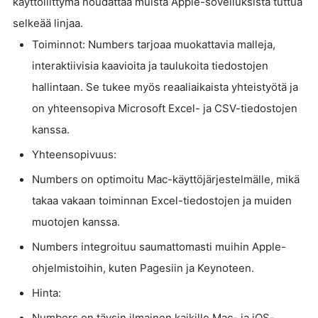
käyttöliittymä noudattaa muista Apple-sovelluksista tuttua
selkeää linjaa.
Toiminnot: Numbers tarjoaa muokattavia malleja,
interaktiivisia kaavioita ja taulukoita tiedostojen
hallintaan. Se tukee myös reaaliaikaista yhteistyötä ja
on yhteensopiva Microsoft Excel- ja CSV-tiedostojen
kanssa.
Yhteensopivuus:
Numbers on optimoitu Mac-käyttöjärjestelmälle, mikä
takaa vakaan toiminnan Excel-tiedostojen ja muiden
muotojen kanssa.
Numbers integroituu saumattomasti muihin Apple-
ohjelmistoihin, kuten Pagesiin ja Keynoteen.
Hinta:
Numbers on täysin ilmainen kaikille Mac- ja iOS-