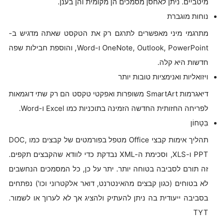
מיטביים. ניתן לאחסן מסמכים הן מקומית והן בענן.
נוחות מוגברת
מתרגמי מיני מאפשרים לתרגם רק את הטקסט שאתה מדגיש ב-
OneNote, Outlook, PowerPoint ו-Word, והוספת חבילות שפה
חדשות היא קלה.
ויזואליות ואנימציות טובות יותר
דיאגרמות SmartArt משופרות ואפקטי טקסט הם רק שתי דוגמאות
לפריחה החזותית החדשה הזמינה בתוכניות כמו Excel ו-Word.
בִּטָחוֹן
תהליך אימות קבצי Office מטפל בפורמטים של קבצים כמו DOC,
PPT ו-XLS, וסכימת ה-XML נבדקת כדי לוודא שהקבצים תקפים.
זה תורם לסביבה בטוחה יותר. יתר על כן, כל המסמכים הנחשבים
לא בטוחים (כגון קבצים מהאינטרנט, דואר אלקטרוני וכו') נפתחים
בסביבה ייעודית בה ניתן להעתיק ולהציג אך לא לערוך או לשמור.
TYT