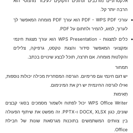
אלקטרוניים מורכבים ונתונים הזקוקים לעיבוד מתמטי הוא
הרבה יותר קל.
עורכי PDF - WPS PDF הוא עורך PDF מומחה המאפשר לך
לערוך, למזג, להמיר ולחתום על PDF.
כלים למצגות - WPS Presentation הוא עורך מצגות חינמי
ומקצועי המאפשר סידור והצגת טקסט, גרפיקה, צלילים
והקלטות מומחה. אם תרצה, תוכל לבצע שינויים בכתב.
תמחור
יש דגם חינמי וגם פרימיום. הגרסה המסחרית מכילה יכולות נוספות,
ואילו לגרסה החינמית יש רק את המינימום.
תְאִימוּת
WPS Office Writer יכול לפתוח ולשמור מסמכים בסוגי קבצים
שונים, כגון DOCX, XLSX ו-PPTX. זה מפשט את שיתוף הפעולה
בין צוותים המשתמשים בתוכנות מגרסאות שונות של חבילת
Office.