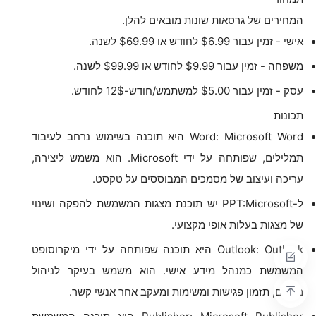
המחירים של גרסאות שונות מובאים להלן.
אישי - זמין עבור $6.99 לחודש או $69.99 לשנה.
משפחה - זמין עבור $9.99 לחודש או $99.99 לשנה.
עסק - זמין עבור $5.00 למשתמש/חודש-12$ לחודש.
תכונות
Word: Microsoft Word היא תוכנה בשימוש נרחב לעיבוד
תמלילים, שפותחה על ידי Microsoft. הוא משמש ליצירה,
עריכה ועיצוב של מסמכים המבוססים על טקסט.
ל-PPT:Microsoft יש תוכנת מצגות המשמשת להפקה ושינוי
של מצגות בעלות אופי מקצועי.
Outlook: Outlook היא תוכנה שפותחה על ידי מיקרוסופט
המשמשת כמנהל מידע אישי. הוא משמש בעיקר לניהול
מיילים, תזמון פגישות ומשימות ומעקב אחר אנשי קשר.