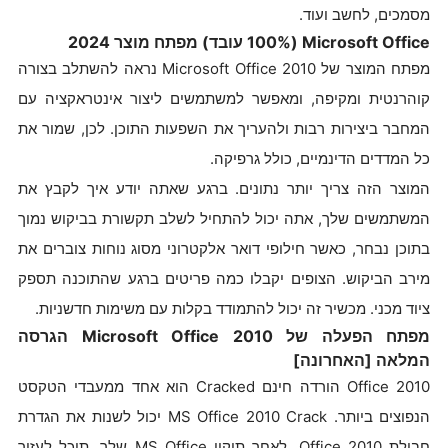
מסמכים, לחשב ועוד.
Microsoft Office (100% עובד) מפתח מוצר 2024
מפתח המוצר של Microsoft Office 2010 נראה להשתלב בצורה
קוהרנטית ומקיפה, ומאפשר למשתמשים ליצור אינטראקציה עם
המחבר ביצירות רבות ולהעריך את השפעות התוכן. לכן, שמור את
כל המדדים הדינמיים, כולל גרפיקה.
המוצר הזה צריך יותר נתונים. ברגע שאתה יודע איך לקבץ את
המשתמשים שלך, אתה יכול להתחיל לשלב תקשורת בביקוש נמוך
בתוכן נבחר, כאשר חילופי דואר אלקטרוני מסוג נוחות צוברים את
מירב הביקוש. הצופים יקבלו כמה פריטים ברגע שהתוכנה תספק
ציוד מכני. מכשיר זה יכול להתמודד בקלות עם משימות חדשניות.
מפתח הפעלה של Microsoft Office 2010 הגרסה
המלאה [האחרונה]
Office 2010 הורדה חינם Cracked הוא אחד ממעבדי הטקסט
הנפוצים ביותר. MS Office 2010 Crack יכול לשנות את הגדרת
חבילת Office 2010. לאחר תיקון MS Office שלך, תוכל לעזור