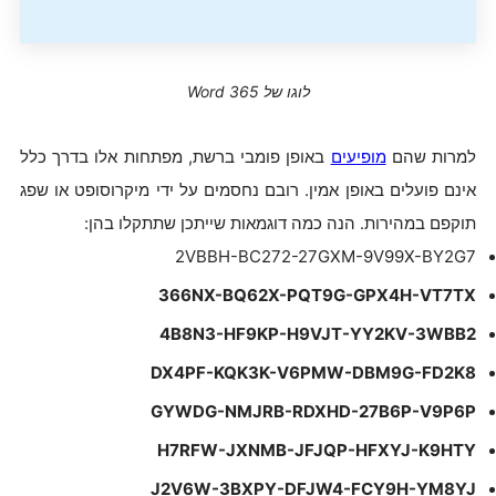
לוגו של Word 365
למרות שהם
מופיעים
באופן פומבי ברשת, מפתחות אלו בדרך כלל
אינם פועלים באופן אמין. רובם נחסמים על ידי מיקרוסופט או שפג
תוקפם במהירות. הנה כמה דוגמאות שייתכן שתתקלו בהן:
2VBBH-BC272-27GXM-9V99X-BY2G7
366NX-BQ62X-PQT9G-GPX4H-VT7TX
4B8N3-HF9KP-H9VJT-YY2KV-3WBB2
DX4PF-KQK3K-V6PMW-DBM9G-FD2K8
GYWDG-NMJRB-RDXHD-27B6P-V9P6P
H7RFW-JXNMB-JFJQP-HFXYJ-K9HTY
J2V6W-3BXPY-DFJW4-FCY9H-YM8YJ