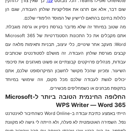
OneNote ואפילו Teams. הכל מבוסס
ענן
, כך שאין צורך להתקין
שום דבר, אלא אם תרצו את אפליקציות שולחן העבודה, שגם הן
כלולות בחינם בהתאם לרישיון של המוסד הלימודי שלכם.
מה שטוב במיוחד זה שלא מדובר בגרסת ניסיון או גרסה מוגבלת.
אתם מקבלים את כל התכונות הסטנדרטיות של Microsoft 365
Word: מעקב אחר שינויים, כלי עיצוב, תבניות ותאימות מלאה עם
קבצים מגרסת שולחן העבודה. זה מושלם לסטודנטים שכותבים
עבודות, מנהלים פרויקטים קבוצתיים או פשוט מארגנים את סיכומי
השיעור. ומכיוון שהכל מקושר לחשבון המיקרוסופט שלכם, אתם
יכולים לגשת לעבודה שלכם מכל מקום, וזה שימושי במיוחד
בתקופת מבחנים או כשמחליפים מכשירים.
החלופה החינמית הטובה ביותר ל-Microsoft
Word 365 —‏ WPS Writer
הייתי באמצע כתיבת עבודה ב-Word Online כשהחיבור לאינטרנט
נפל. השמירה האוטומטית לא פעלה, ולא הייתה לי גישה לא מקוונת
למסמך. זה היה הרגע שבו נזכרתי בשיחה עם חבר שהזכיר פעם