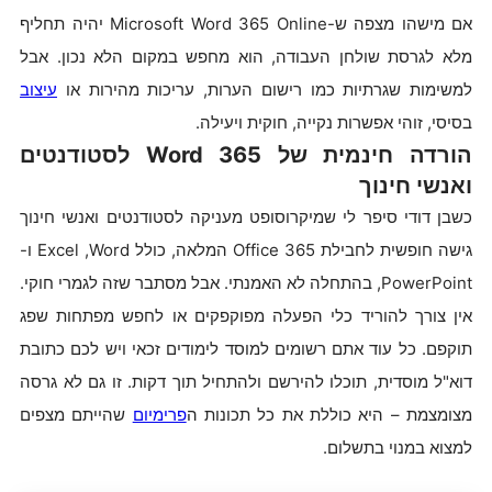
אם מישהו מצפה ש-Microsoft Word 365 Online יהיה תחליף
מלא לגרסת שולחן העבודה, הוא מחפש במקום הלא נכון. אבל
למשימות שגרתיות כמו רישום הערות, עריכות מהירות או
עיצוב
בסיסי, זוהי אפשרות נקייה, חוקית ויעילה.
הורדה חינמית של Word 365 לסטודנטים
ואנשי חינוך
כשבן דודי סיפר לי שמיקרוסופט מעניקה לסטודנטים ואנשי חינוך
גישה חופשית לחבילת Office 365 המלאה, כולל Word,‏ Excel ו-
PowerPoint, בהתחלה לא האמנתי. אבל מסתבר שזה לגמרי חוקי.
אין צורך להוריד כלי הפעלה מפוקפקים או לחפש מפתחות שפג
תוקפם. כל עוד אתם רשומים למוסד לימודים זכאי ויש לכם כתובת
דוא"ל מוסדית, תוכלו להירשם ולהתחיל תוך דקות. זו גם לא גרסה
מצומצמת – היא כוללת את כל תכונות ה
פרימיום
שהייתם מצפים
למצוא במנוי בתשלום.