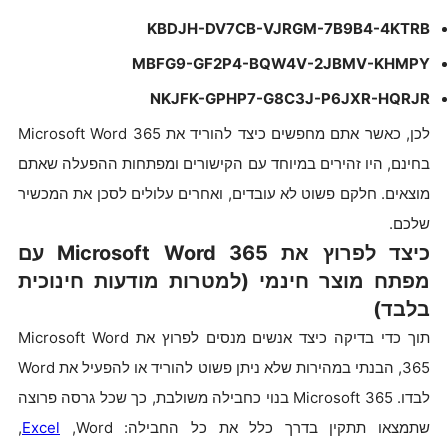
KBDJH-DV7CB-VJRGM-7B9B4-4KTRB
MBFG9-GF2P4-BQW4V-2JBMV-KHMPY
NKJFK-GPHP7-G8C3J-P6JXR-HQRJR
לכן, כאשר אתם מחפשים כיצד להוריד את Microsoft Word 365
בחינם, היו זהירים במיוחד עם הקישורים ומפתחות ההפעלה שאתם
מוצאים. חלקם פשוט לא עובדים, ואחרים עלולים לסכן את המכשיר
שלכם.
כיצד לפרוץ את Microsoft Word 365 עם
מפתח מוצר חינמי (למטרות מודעות חינוכית
בלבד)
תוך כדי בדיקה כיצד אנשים מנסים לפרוץ את Microsoft Word
365, הבנתי במהירות שלא ניתן פשוט להוריד או להפעיל את Word
לבדו. Microsoft 365 בנוי כחבילה משולבת, כך שכל גרסה פרוצה
שתמצאו תתקין בדרך כלל את כל החבילה: Word,‏
Excel
,‏