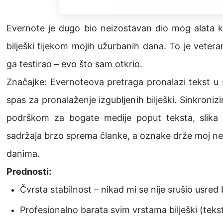
Evernote je dugo bio neizostavan dio mog alata ka
bilješki tijekom mojih užurbanih dana. To je veteran
ga testirao – evo što sam otkrio.
Značajke: Evernoteova pretraga pronalazi tekst u 
spas za pronalaženje izgubljenih bilješki. Sinkroni
podrškom za bogate medije poput teksta, slika 
sadržaja brzo sprema članke, a oznake drže moj ne
danima.
Prednosti:
Čvrsta stabilnost – nikad mi se nije srušio usred b
Profesionalno barata svim vrstama bilješki (tekst,