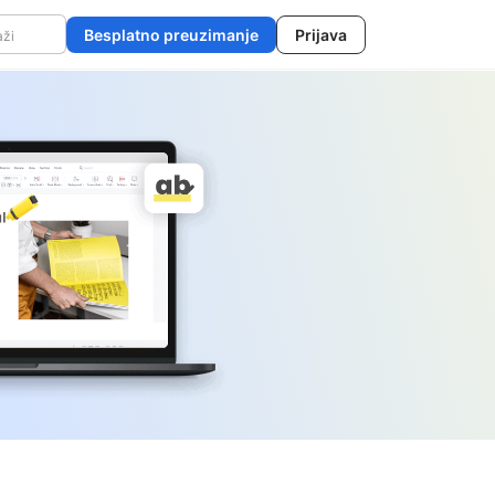
Besplatno preuzimanje
Prijava