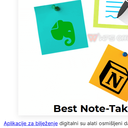
Aplikacije za bilježenje
digitalni su alati osmišljeni