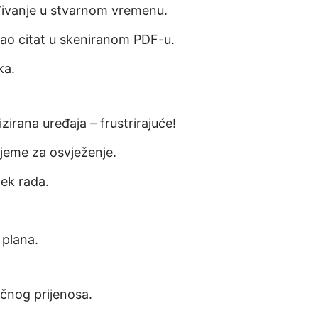
ivanje u stvarnom vremenu.
ao citat u skeniranom PDF-u.
ka.
irana uređaja – frustrirajuće!
rijeme za osvježenje.
jek rada.
.
 plana.
čnog prijenosa.