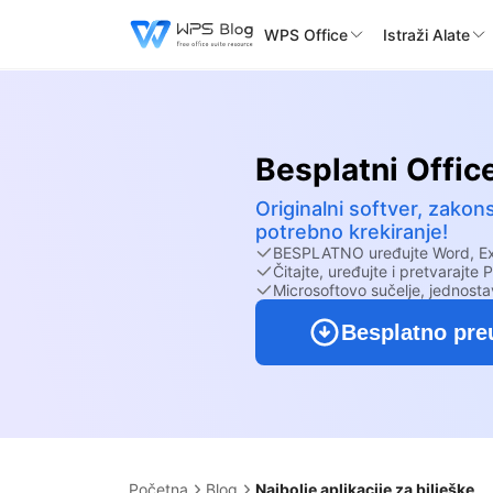
WPS Office
Istraži Alate
Besplatni Offic
Originalni softver, zako
potrebno krekiranje!
BESPLATNO uređujte Word, Exc
Čitajte, uređujte i pretvaraj
Microsoftovo sučelje, jednosta
Besplatno pre
Početna
Blog
Najbolje aplikacije za bilješke