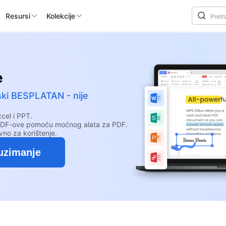
Resursi
Kolekcije
e
nski BESPLATAN - nije
el i PPT.
te PDF-ove pomoću moćnog alata za PDF.
vno za korištenje.
uzimanje