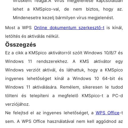
vírusként reagál.A vírus megjelenése kapcsolatban
lehet a KMSpico-val, de nem biztos, hogy az.
Mindenesetre kezelj bármilyen vírus megjelenést.
Most a WPS
Online dokumentum szerkesztő-t
is kínál,
letöltés és aktiválás nélkül.
Összegzés
Ez a cikk a KMSpico aktivátorról szólt Windows 10/8/7 és
Windows 11 rendszerekhez. A KMS aktivátor egy
Windows verziót aktivál, és láthattuk, hogy a KMSpico
ingyenes lehetőséget kínál a Windows 10 64-bit és
Windows 11 aktiválására. Remélem, sikeresen le tudod
tölteni és telepíteni a megfelelő KMSpico-t a PC-d
verziójához.
Ne felejtsd el az ingyenes lehetőséget, a
WPS Office
-t
sem. A WPS Office használatával nem kell aggódnod az