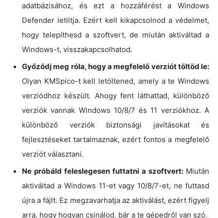
adatbázisához, és ezt a hozzáférést a Windows
Defender letiltja. Ezért kell kikapcsolnod a védelmet,
hogy telepíthesd a szoftvert, de miután aktiváltad a
Windows-t, visszakapcsolhatod.
Győződj meg róla, hogy a megfelelő verziót töltöd le:
Olyan KMSpico-t kell letöltened, amely a te Windows
verziódhoz készült. Ahogy fent láthattad, különböző
verziók vannak Windows 10/8/7 és 11 verziókhoz. A
különböző verziók biztonsági javításokat és
fejlesztéseket tartalmaznak, ezért fontos a megfelelő
verziót választani.
Ne próbáld feleslegesen futtatni a szoftvert:
Miután
aktiváltad a Windows 11-et vagy 10/8/7-et, ne futtasd
újra a fájlt. Ez megzavarhatja az aktiválást, ezért figyelj
arra, hogy hogyan csinálod, bár a te gépedről van szó.