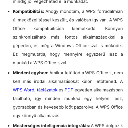
mindig jól végezheted el a munkádat.
Kompatibilitás:
Ahogy mondtam, a WPS forradalmian
új megközelítéssel készült, és valóban így van. A WPS
Office kompatibilitása kiemelkedő. Könnyen
szinkronizálható más fontos alkalmazásokkal a
gépeden, és még a Windows Office-szal is működik.
Ez megmutatja, hogy mennyire egyszerű lesz a
munkád a WPS Office-szal.
Mindent egyben:
Amikor letöltöd a WPS Office-t, nem
kell más irodai alkalmazásokat külön letöltened. A
WPS Word
,
táblázatok
és
PDF
egyetlen alkalmazásban
található, így minden munkád egy helyen lesz,
gyorsabban és kevesebb időt pazarolva. A WPS Office
egy könnyű alkalmazás.
Mesterséges intelligencia integrálás:
A WPS dolgozik