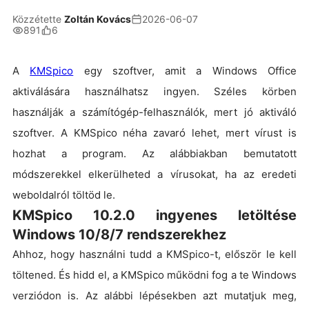
Közzétette
Zoltán Kovács
2026-06-07
891
6
A
KMSpico
egy szoftver, amit a Windows Office
aktiválására használhatsz ingyen. Széles körben
használják a számítógép-felhasználók, mert jó aktiváló
szoftver. A KMSpico néha zavaró lehet, mert vírust is
hozhat a program. Az alábbiakban bemutatott
módszerekkel elkerülheted a vírusokat, ha az eredeti
weboldalról töltöd le.
KMSpico 10.2.0 ingyenes letöltése
Windows 10/8/7 rendszerekhez
Ahhoz, hogy használni tudd a KMSpico-t, először le kell
töltened. És hidd el, a KMSpico működni fog a te Windows
verziódon is. Az alábbi lépésekben azt mutatjuk meg,