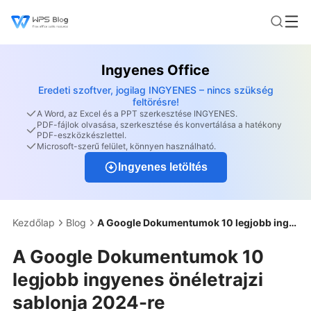
Ingyenes Office
Eredeti szoftver, jogilag INGYENES – nincs szükség
feltörésre!
A Word, az Excel és a PPT szerkesztése INGYENES.
PDF-fájlok olvasása, szerkesztése és konvertálása a hatékony
PDF-eszközkészlettel.
Microsoft-szerű felület, könnyen használható.
Ingyenes letöltés
Kezdőlap
Blog
A Google Dokumentumok 10 legjobb ingyenes önéletrajzi sablonja 2024-re
A Google Dokumentumok 10
legjobb ingyenes önéletrajzi
sablonja 2024-re