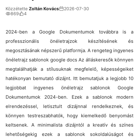
Közzétette
Zoltán Kovács
2026-07-30
869
4
2024-ben a Google Dokumentumok továbbra is a
professzionális önéletrajzok készítésének és
megosztásának népszerű platformja. A rengeteg ingyenes
önéletrajz sablonok google docs Az álláskeresők könnyen
megtalálhatják a stílusuknak megfelelő, képességeiket
hatékonyan bemutató dizájnt. Itt bemutatjuk a legjobb 10
legjobbat ingyenes önéletrajz sablonok Google
Dokumentumok 2024-ben. Ezek a sablonok modern
elrendezéssel, letisztult dizájnnal rendelkeznek, és
könnyen testreszabhatók, hogy kiemelkedő benyomást
keltsenek. A minimalista dizájntól a kreatív és színes
lehetőségekig ezek a sablonok sokoldalúságot és