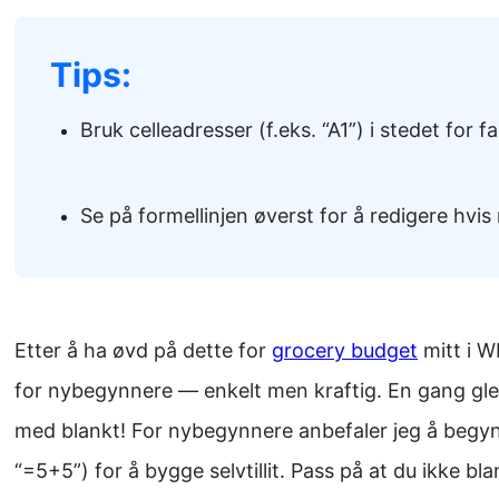
Tips:
Bruk celleadresser (f.eks. “A1”) i stedet for fas
Se på formellinjen øverst for å redigere hvis n
Etter å ha øvd på dette for
grocery budget
mitt i WP
for nybegynnere — enkelt men kraftig. En gang glem
med blankt! For nybegynnere anbefaler jeg å beg
“=5+5”) for å bygge selvtillit. Pass på at du ikke bl