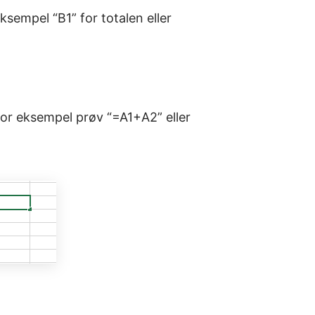
eksempel “B1” for totalen eller
 For eksempel prøv “=A1+A2” eller