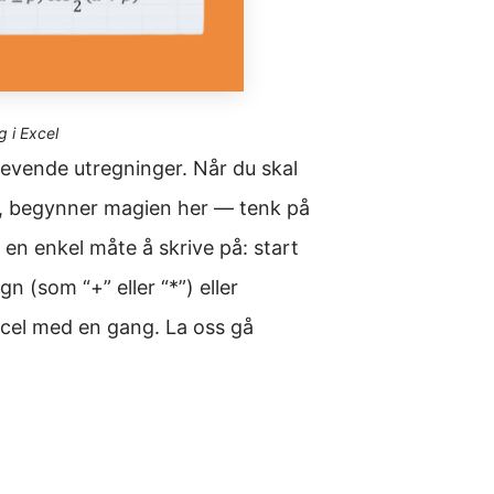
g i Excel
l levende utregninger. Når du skal
, begynner magien her — tenk på
 en enkel måte å skrive på: start
gn (som “+” eller “*”) eller
Excel med en gang. La oss gå