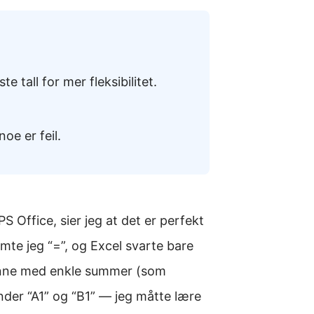
te tall for mer fleksibilitet.
oe er feil.
S Office, sier jeg at det er perfekt
te jeg “=”, og Excel svarte bare
ynne med enkle summer (som
ander “A1” og “B1” — jeg måtte lære