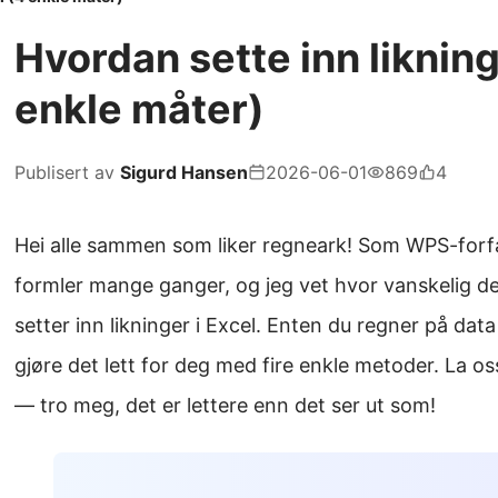
Hvordan sette inn likning
enkle måter)
Publisert av
Sigurd Hansen
2026-06-01
869
4
Hei alle sammen som liker regneark! Som WPS-forfat
formler mange ganger, og jeg vet hvor vanskelig de
setter inn likninger i Excel. Enten du regner på data 
gjøre det lett for deg med fire enkle metoder. La os
— tro meg, det er lettere enn det ser ut som!