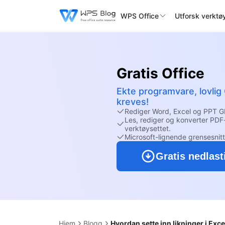
WPS Office
Utforsk verktø
Gratis Office
Ekte programvare, lovlig
kreves!
Rediger Word, Excel og PPT G
Les, rediger og konverter PDF
verktøysettet.
Microsoft-lignende grensesnitt
Gratis nedlast
Hjem
Blogg
Hvordan sette inn likninger i Exce