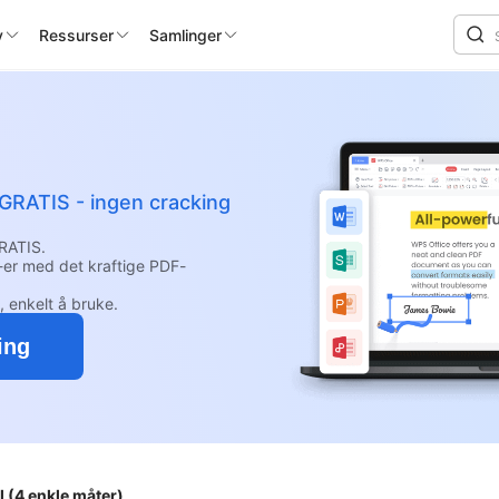
y
Ressurser
Samlinger
 GRATIS - ingen cracking
RATIS.
-er med det kraftige PDF-
, enkelt å bruke.
ing
l (4 enkle måter)