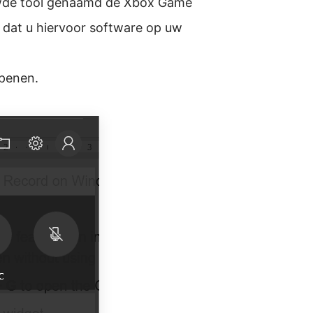
uwde tool genaamd de Xbox Game
dat u hiervoor software op uw
penen.