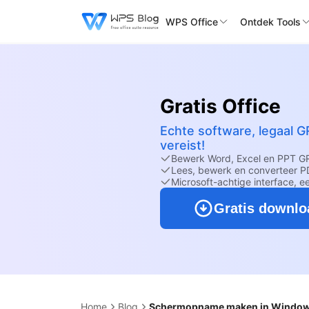
WPS Office
Ontdek Tools
Gratis Office
Echte software, legaal G
vereist!
Bewerk Word, Excel en PPT G
Lees, bewerk en converteer PD
Microsoft-achtige interface, e
Gratis downl
Home
Blog
Schermopname maken in Windows 