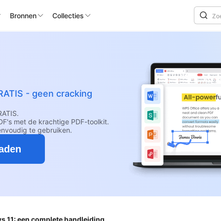
Bronnen
Collecties
RATIS - geen cracking
RATIS.
F's met de krachtige PDF-toolkit.
envoudig te gebruiken.
oaden
11: een complete handleiding