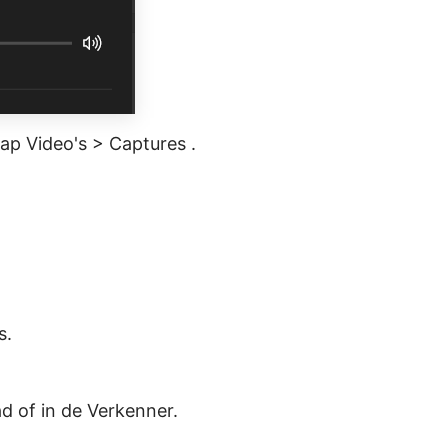
p Video's > Captures .
s.
d of in de Verkenner.