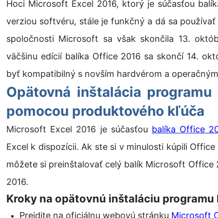
Hoci Microsoft Excel 2016, ktorý je súčasťou balík
verziou softvéru, stále je funkčný a dá sa používa
spoločnosti Microsoft sa však skončila 13. okt
väčšinu edícií balíka Office 2016 sa skončí 14. o
byť kompatibilný s novším hardvérom a operačným
Opätovná inštalácia programu 
pomocou produktového kľúča
Microsoft Excel 2016 je súčasťou
balíka Office 2
Excel k dispozícii. Ak ste si v minulosti kúpili Offi
môžete si preinštalovať celý balík Microsoft Office
2016.
Kroky na opätovnú inštaláciu programu 
Prejdite na oficiálnu webovú stránku
Microsoft O