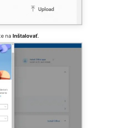
te na
Inštalovať
.