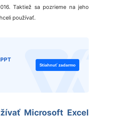
2016. Taktiež sa pozrieme na jeho
hceli používať.
a PPT
Stiahnuť zadarmo
ívať Microsoft Excel