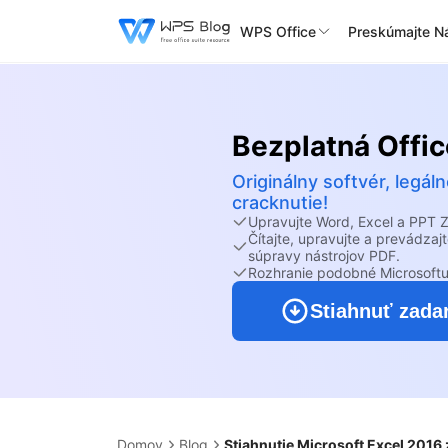
WPS Office
Preskúmajte Ná
Bezplatná Offic
Originálny softvér, leg
cracknutie!
Upravujte Word, Excel a PPT
Čítajte, upravujte a prevádz
súpravy nástrojov PDF.
Rozhranie podobné Microsoftu
Stiahnuť zad
Domov
Blog
Stiahnutie Microsoft Excel 2016