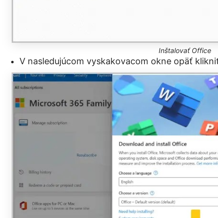
Inštalovať Office
V nasledujúcom vyskakovacom okne opäť klikni