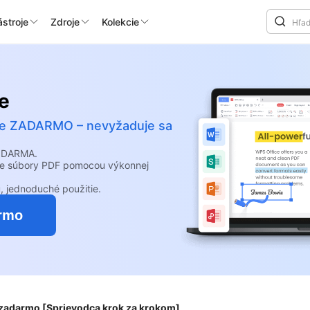
stroje
Zdroje
Kolekcie
e
álne ZADARMO – nevyžaduje sa
 ZDARMA.
ajte súbory PDF pomocou výkonnej
, jednoduché použitie.
armo
 zadarmo [Sprievodca krok za krokom]