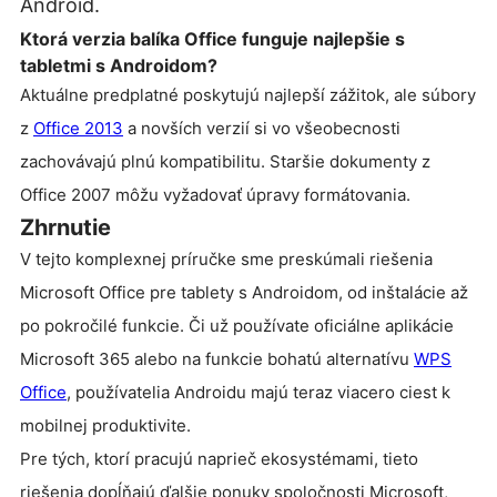
Android.
Ktorá verzia balíka Office funguje najlepšie s
tabletmi s Androidom?
Aktuálne predplatné poskytujú najlepší zážitok, ale súbory
z
Office 2013
a novších verzií si vo všeobecnosti
zachovávajú plnú kompatibilitu. Staršie dokumenty z
Office 2007 môžu vyžadovať úpravy formátovania.
Zhrnutie
V tejto komplexnej príručke sme preskúmali riešenia
Microsoft Office pre tablety s Androidom, od inštalácie až
po pokročilé funkcie. Či už používate oficiálne aplikácie
Microsoft 365 alebo na funkcie bohatú alternatívu
WPS
Office
, používatelia Androidu majú teraz viacero ciest k
mobilnej produktivite.
Pre tých, ktorí pracujú naprieč ekosystémami, tieto
riešenia dopĺňajú ďalšie ponuky spoločnosti Microsoft,