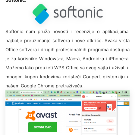
Softonic nam pruža novosti i recenzije o aplikacijama,
najbolje preuzimanje softvera i nove otkriće. Svaka vrsta
Office softvera i drugih profesionalnih programa dostupna
je za korisnike Windows-a, Mac-a, Android-a i iPhone-a.
Možemo lako preuzeti WPS Office sa ovog sajta i uživati u
mnogim kupon kodovima koristeći Coupert ekstenziju u
našem Google Chrome pretraživaču..