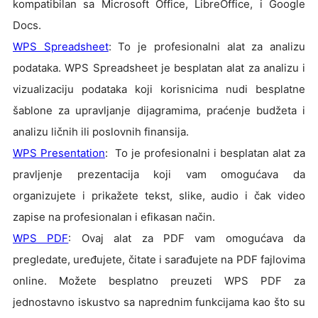
kompatibilan sa Microsoft Office, LibreOffice, i Google
Docs.
WPS Spreadsheet
: To je profesionalni alat za analizu
podataka. WPS Spreadsheet je besplatan alat za analizu i
vizualizaciju podataka koji korisnicima nudi besplatne
šablone za upravljanje dijagramima, praćenje budžeta i
analizu ličnih ili poslovnih finansija.
WPS Presentation
: To je profesionalni i besplatan alat za
pravljenje prezentacija koji vam omogućava da
organizujete i prikažete tekst, slike, audio i čak video
zapise na profesionalan i efikasan način.
WPS PDF
: Ovaj alat za PDF vam omogućava da
pregledate, uređujete, čitate i sarađujete na PDF fajlovima
online. Možete besplatno preuzeti WPS PDF za
jednostavno iskustvo sa naprednim funkcijama kao što su