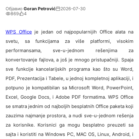
Објавио
Goran Petrović
2026-07-30
869
4
WPS Office
je jedan od najpopularnijih Office alata na
svetu, sa funkcijama za više platformi, visokim
performansama, sve-u-jednom rešenjima za
konvertovanje fajlova, a još je mnogo pristupačniji. Spaja
sve funkcije kancelarijskih programa kao što su Word,
PDF, Prezentacija i Tabele, u jednoj kompletnoj aplikaciji, i
potpuno je kompatibilan sa Microsoft Word, PowerPoint,
Excel, Google Docs, i Adobe PDF formatima. WPS Office
se smatra jednim od najboljih besplatnih Office paketa koji
zauzima najmanje prostora, a nudi sve-u-jednom rešenja
za korisnike. Korisnici ga mogu besplatno preuzeti sa
sajta i koristiti na Windows PC, MAC OS, Linux, Android, i