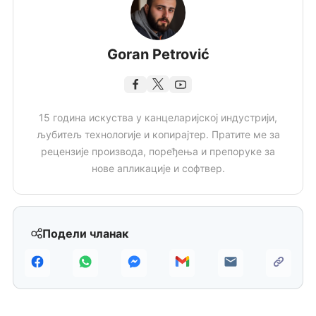
Goran Petrović
15 година искуства у канцеларијској индустрији,
љубитељ технологије и копирајтер. Пратите ме за
рецензије производа, поређења и препоруке за
нове апликације и софтвер.
Подели чланак