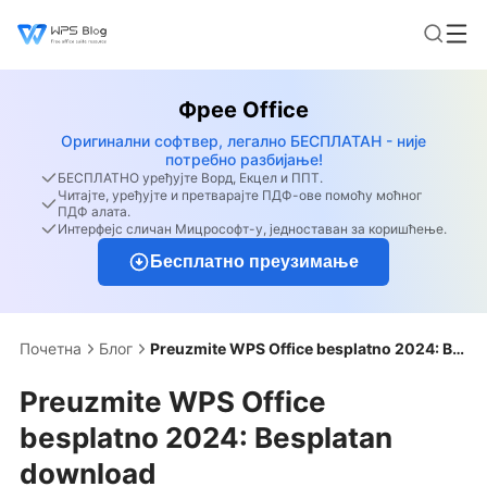
Фрее Office
Оригинални софтвер, легално БЕСПЛАТАН - није
потребно разбијање!
БЕСПЛАТНО уређујте Ворд, Екцел и ППТ.
Читајте, уређујте и претварајте ПДФ-ове помоћу моћног
ПДФ алата.
Интерфејс сличан Мицрософт-у, једноставан за коришћење.
Бесплатно преузимање
Почетна
Блог
Preuzmite WPS Office besplatno 2024: Besplatan download
Preuzmite WPS Office
besplatno 2024: Besplatan
download