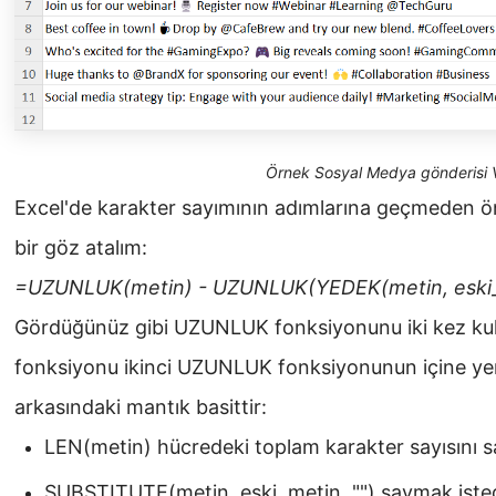
Örnek Sosyal Medya gönderisi V
Excel'de karakter sayımının adımlarına geçmeden ön
bir göz atalım:
=UZUNLUK(metin) - UZUNLUK(YEDEK(metin, eski_me
Gördüğünüz gibi UZUNLUK fonksiyonunu iki kez ku
fonksiyonu ikinci UZUNLUK fonksiyonunun içine yer
arkasındaki mantık basittir:
LEN(metin) hücredeki toplam karakter sayısını s
SUBSTITUTE(metin, eski_metin, "") saymak istediğ