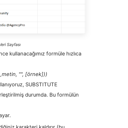
eri Sayfası
ce kullanacağımız formüle hızlıca
tin, "", [örnek]))
llanıyoruz, SUBSTITUTE
leştirilmiş durumda. Bu formülün
ayar.
iniz karakteri kaldırır (bu