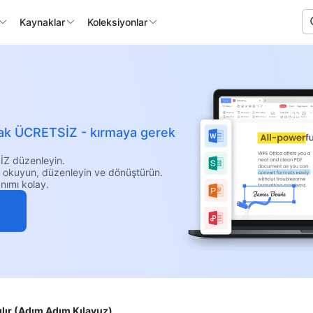
Kaynaklar
Koleksiyonlar
larak ÜCRETSİZ - kırmaya gerek
İZ düzenleyin.
i okuyun, düzenleyin ve dönüştürün.
nımı kolay.
ılır (Adım Adım Kılavuz)