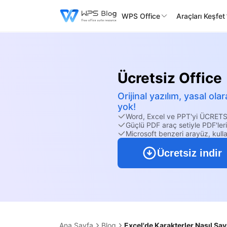
WPS Office
Araçları Keşfet
Ücretsiz Office
Orijinal yazılım, yasal o
yok!
Word, Excel ve PPT'yi ÜCRETS
Güçlü PDF araç setiyle PDF'ler
Microsoft benzeri arayüz, kulla
Ücretsiz indir
Ana Sayfa
Blog
Excel'de Karakterler Nasıl Say