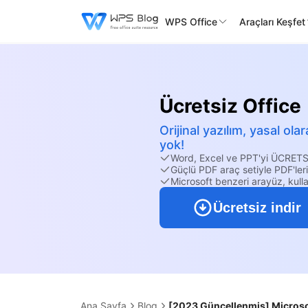
WPS Office
Araçları Keşfet
Ücretsiz Office
Orijinal yazılım, yasal o
yok!
Word, Excel ve PPT'yi ÜCRETS
Güçlü PDF araç setiyle PDF'ler
Microsoft benzeri arayüz, kulla
Ücretsiz indir
Ana Sayfa
Blog
[2023 Güncellenmiş] Microsof