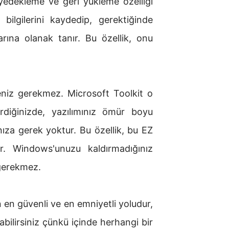
edekleme ve geri yükleme özelliği
e bilgilerini kaydedip, gerektiğinde
arına olanak tanır. Bu özellik, onu
meniz gerekmez. Microsoft Toolkit o
irdiğinizde, yazılımınız ömür boyu
anıza gerek yoktur. Bu özellik, bu EZ
ktir. Windows'unuzu kaldırmadığınız
 gerekmez.
 en güvenli ve en emniyetli yoludur,
nabilirsiniz çünkü içinde herhangi bir