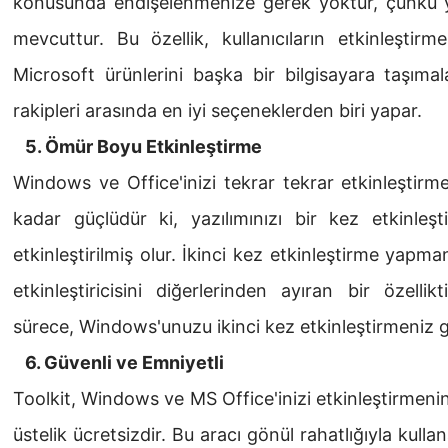
konusunda endişelenmenize gerek yoktur, çünkü y
mevcuttur. Bu özellik, kullanıcıların etkinleştirm
Microsoft ürünlerini başka bir bilgisayara taşımal
rakipleri arasında en iyi seçeneklerden biri yapar.
5. Ömür Boyu Etkinleştirme
Windows ve Office'inizi tekrar tekrar etkinleştir
kadar güçlüdür ki, yazılımınızı bir kez etkinleşt
etkinleştirilmiş olur. İkinci kez etkinleştirme yapm
etkinleştiricisini diğerlerinden ayıran bir özelli
sürece, Windows'unuzu ikinci kez etkinleştirmeniz
6. Güvenli ve Emniyetli
Toolkit, Windows ve MS Office'inizi etkinleştirmenin
üstelik ücretsizdir. Bu aracı gönül rahatlığıyla kulla