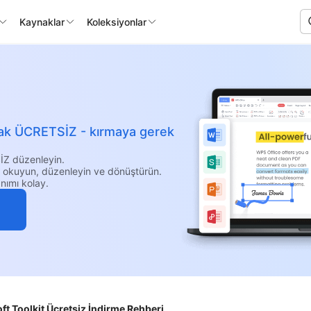
Kaynaklar
Koleksiyonlar
larak ÜCRETSİZ - kırmaya gerek
İZ düzenleyin.
i okuyun, düzenleyin ve dönüştürün.
nımı kolay.
t Toolkit Ücretsiz İndirme Rehberi