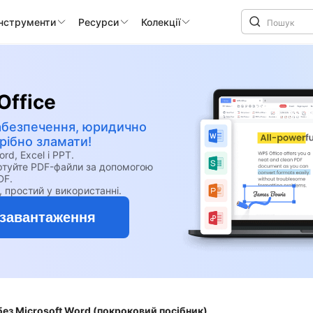
інструменти
Ресурси
Колекції
Office
абезпечення, юридично
ібно зламати!
, Excel і PPT.
ертуйте PDF-файли за допомогою
DF.
, простий у використанні.
завантаження
без Microsoft Word (покроковий посібник)