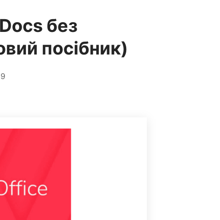
Docs без
овий посібник)
59