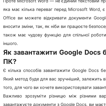
Проте Microsoft Word — не єдиний текстовий пр
яка має кілька переваг перед Microsoft Word, 
Office ви можете відкривати документи Googl
вносити зміни, так, як ніби ви працюєте безпос
також має чудову функцію для спільної роботи,
іншого.
Як завантажити Google Docs б
ПК?
Є кілька способів завантажити Google Docs б
Який метод буде для вас зручніший, залежить в
того, для чого ви хочете використовувати заван
Важливо зрозуміти різницю між різними вар
завантажуєте документи з Google Docs, ви маєт