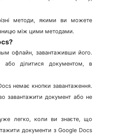
ізні методи, якими ви можете
ізницю між цими методами.
ocs?
ым офлайн, завантаживши його.
и або ділитися документом, в
 Docs немає кнопки завантаження.
о завантажити документ або не
уже легко, коли ви знаєте, що
нтажити документи з Google Docs