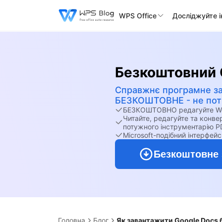
WPS Office
Досліджуйте 
Безкоштовний 
Справжнє програмне з
БЕЗКОШТОВНЕ - не потр
БЕЗКОШТОВНО редагуйте Word
Читайте, редагуйте та конв
потужного інструментарію P
Microsoft-подібний інтерфейс
Безкоштовне 
Головна
Блог
Як завантажити Google Docs 