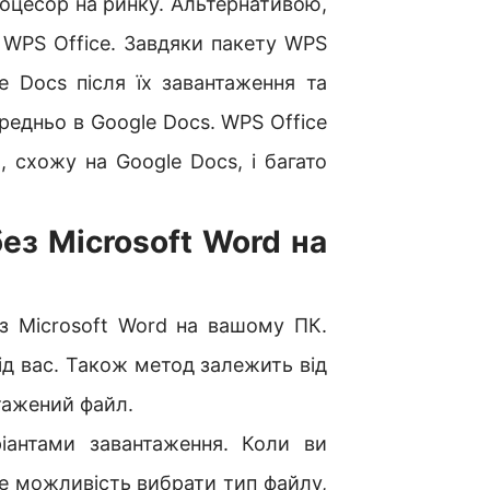
оцесор на ринку. Альтернативою,
є WPS Office. Завдяки пакету WPS
e Docs після їх завантаження та
ередньо в Google Docs. WPS Office
 схожу на Google Docs, і багато
ез Microsoft Word на
ез Microsoft Word на вашому ПК.
ід вас. Також метод залежить від
тажений файл.
іантами завантаження. Коли ви
е можливість вибрати тип файлу,