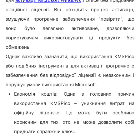
для
активації Microsoft Windows
і Office без придбання
офіційної ліцензії. Він обходить процес активації,
змушуючи програмне забезпечення "повірити", що
воно було легально активоване, дозволяючи
користувачам використовувати ці продукти без
обмежень.
Однак важливо зазначити, що використання KMSPico
або подібних інструментів для активації програмного
забезпечення без відповідної ліцензії є незаконним і
порушує умови використання Microsoft.
Економія коштів: Одна з головних причин
використання KMSPico – уникнення витрат на
офіційну ліцензію. Це може бути особливо
корисним для тих, хто не може дозволити собі
придбати справжній ключ.