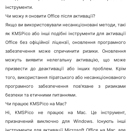
інструменти.
Чи можу я оновити Office після активації?
Якщо ви використовували несанкціоновані методи, такі
як KMSPico або інші подібні інструменти для активації
Office без офіційної ліцензії, оновлення програмного
забезпечення може спричинити ризики. Оновлення
можуть виявити нелегальну активацію, що може
призвести до деактивації або інших проблем. Крім
того, використання піратського або несанкціонованого
програмного забезпечення пов'язане з ризиками
безпеки та етичними питаннями.
Чи працює KMSPico на Mac?
Ні, KMSPico не працює на Mac. Це інструмент,
призначений виключно для Windows. Існують інші
інструменти для активації Microsoft Office на Mac, але