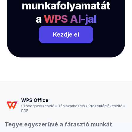
munkafolyamatát
a
WPS AI-jal
Kezdje el
WPS Office
Szövegszerkesztő • Táblázatkezelő • Prezentációkészítő •
PDF
Tegye egyszerűvé a fárasztó munkát