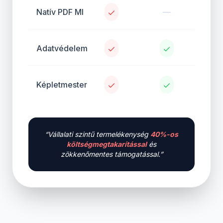
Natív PDF MI
—
Adatvédelem
Képletmester
“Vállalati szintű termelékenység
40%-os
költségmegtakarítással
és
zökkenőmentes támogatással.”