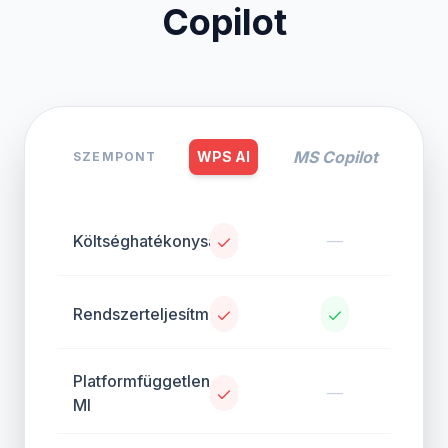
Copilot
MS Copilot
WPS AI
SZEMPONT
Költséghatékonyság
—
Rendszerteljesítmény
Platformfüggetlen
—
MI