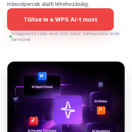
másodpercek alatti létrehozásáig.
Töltse le a WPS AI-t most
Világszerte több mint 500 millió felhasználó bízik
bennünk