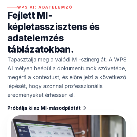
WPS AI:
ADATELEMZŐ
Fejlett MI-
képletasszisztens és
adatelemzés
táblázatokban.
Tapasztalja meg a valódi MI-szinergiát. A WPS
AI mélyen beépül a dokumentumok szövetébe,
megérti a kontextust, és előre jelzi a következő
lépését, hogy azonnal professzionális
eredményeket érhessen el.
Próbálja ki az MI-másodpilótát