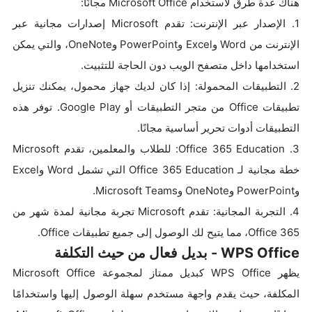
هناك عدة طرق لاستخدام Microsoft Office مجانًا:
1. الإصدار عبر الإنترنت: تقدم Microsoft إصدارات مجانية عبر
الإنترنت من Word وExcel وPowerPoint وOneNote، والتي يمكن
استخدامها داخل متصفح الويب دون الحاجة للتثبيت.
2. التطبيقات المحمولة: إذا كان لديك جهاز محمول، يمكنك تنزيل
تطبيقات Office من متجر التطبيقات أو Google Play. توفر هذه
التطبيقات أدوات تحرير أساسية مجانًا.
3. Office 365 Education: للطلاب والمعلمين، تقدم Microsoft
خطة مجانية لـ Office 365 Education التي تشمل Word وExcel
وPowerPoint وOneNote وMicrosoft Teams.
4. التجربة المجانية: تقدم Microsoft تجربة مجانية لمدة شهر من
Office 365، مما يتيح لك الوصول إلى جميع تطبيقات Office.
WPS Office - بديل فعال من حيث التكلفة
يظهر WPS Office كبديل ممتاز لمجموعة Microsoft Office
المكلفة، حيث يقدم واجهة مستخدم سهلة الوصول إليها واستخدامًا