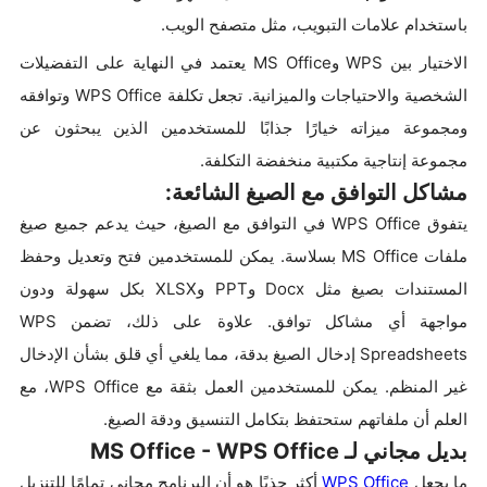
باستخدام علامات التبويب، مثل متصفح الويب.
الاختيار بين WPS وMS Office يعتمد في النهاية على التفضيلات
الشخصية والاحتياجات والميزانية. تجعل تكلفة WPS Office وتوافقه
ومجموعة ميزاته خيارًا جذابًا للمستخدمين الذين يبحثون عن
مجموعة إنتاجية مكتبية منخفضة التكلفة.
مشاكل التوافق مع الصيغ الشائعة:
يتفوق WPS Office في التوافق مع الصيغ، حيث يدعم جميع صيغ
ملفات MS Office بسلاسة. يمكن للمستخدمين فتح وتعديل وحفظ
المستندات بصيغ مثل Docx وPPT وXLSX بكل سهولة ودون
مواجهة أي مشاكل توافق. علاوة على ذلك، تضمن WPS
Spreadsheets إدخال الصيغ بدقة، مما يلغي أي قلق بشأن الإدخال
غير المنظم. يمكن للمستخدمين العمل بثقة مع WPS Office، مع
العلم أن ملفاتهم ستحتفظ بتكامل التنسيق ودقة الصيغ.
بديل مجاني لـ MS Office - WPS Office
ما يجعل
WPS Office
أكثر جذبًا هو أن البرنامج مجاني تمامًا للتنزيل