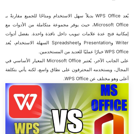
يُعد WPS Office بديلاً سهل الاستخدام ومتاحًا للجميع مقارنةً بـ
Microsoft Office، حيث يوفر مجموعة متكاملة من الأدوات مع
إمكانية فتح عدة علامات تبويب داخل نافذة واحدة. بفضل أدوات
Writer وPresentation وSpreadsheet السهلة الاستخدام، يُعد
WPS Office خيارًا عمليًا للعديد من المستخدمين.
على الجانب الآخر، يُعتبر Microsoft Office المعيار الأساسي في
المجال، ويستخدمه المحترفون على نطاق واسع، لكنه يأتي بتكلفة
أعلى وهو مختلف عن WPS Office.