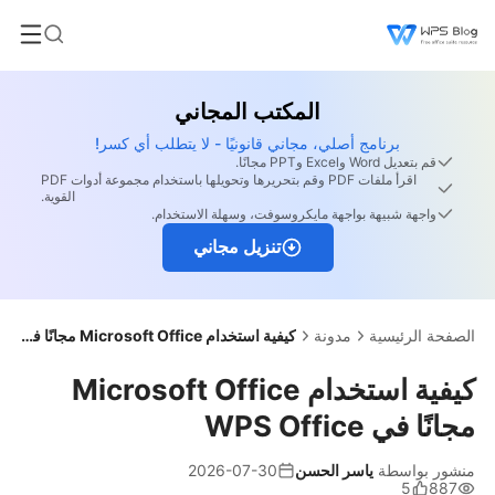
المكتب المجاني
برنامج أصلي، مجاني قانونيًا - لا يتطلب أي كسر!
قم بتعديل Word وExcel وPPT مجانًا.
اقرأ ملفات PDF وقم بتحريرها وتحويلها باستخدام مجموعة أدوات PDF
القوية.
واجهة شبيهة بواجهة مايكروسوفت، وسهلة الاستخدام.
تنزيل مجاني
الصفحة الرئيسية
مدونة
كيفية استخدام Microsoft Office مجانًا في WPS Office
كيفية استخدام Microsoft Office
مجانًا في WPS Office
منشور بواسطة
ياسر الحسن
2026-07-30
5
887