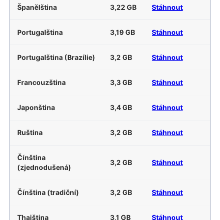
Španělština
3,22 GB
Stáhnout
Portugalština
3,19 GB
Stáhnout
Portugalština (Brazílie)
3,2 GB
Stáhnout
Francouzština
3,3 GB
Stáhnout
Japonština
3,4 GB
Stáhnout
Ruština
3,2 GB
Stáhnout
Čínština
3,2 GB
Stáhnout
(zjednodušená)
Čínština (tradiční)
3,2 GB
Stáhnout
Thajština
3,1 GB
Stáhnout