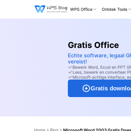
WPS Office
Ontdek Tools
Gratis Office
Echte software, legaal G
vereist!
Bewerk Word, Excel en PPT G
Lees, bewerk en converteer PD
Microsoft-achtige interface, e
Gratis downl
Home
Blog
Microsoft Word 2003 Gratis Down