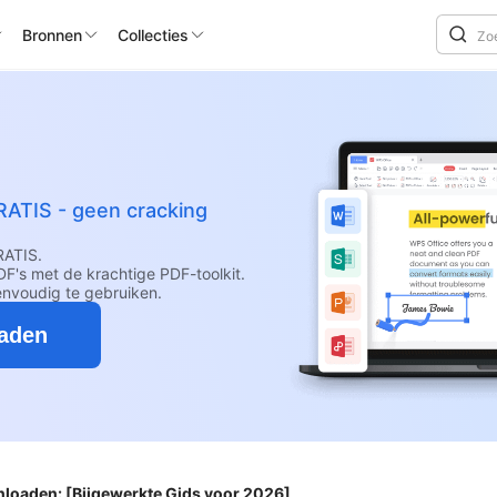
Bronnen
Collecties
RATIS - geen cracking
RATIS.
F's met de krachtige PDF-toolkit.
envoudig te gebruiken.
oaden
loaden: [Bijgewerkte Gids voor 2026]