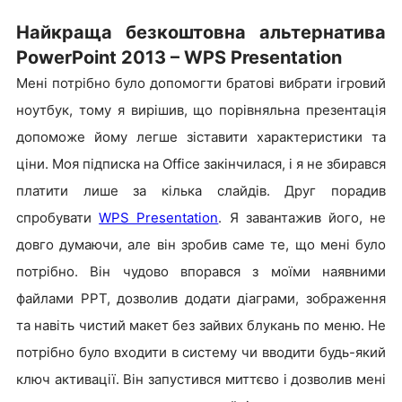
Найкраща безкоштовна альтернатива
PowerPoint 2013 – WPS Presentation
Мені потрібно було допомогти братові вибрати ігровий
ноутбук, тому я вирішив, що порівняльна презентація
допоможе йому легше зіставити характеристики та
ціни. Моя підписка на Office закінчилася, і я не збирався
платити лише за кілька слайдів. Друг порадив
спробувати
WPS Presentation
. Я завантажив його, не
довго думаючи, але він зробив саме те, що мені було
потрібно. Він чудово впорався з моїми наявними
файлами PPT, дозволив додати діаграми, зображення
та навіть чистий макет без зайвих блукань по меню. Не
потрібно було входити в систему чи вводити будь-який
ключ активації. Він запустився миттєво і дозволив мені