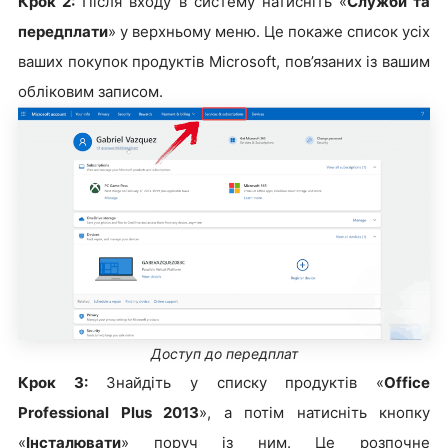
Крок 2:
Після входу в систему натисніть «
Служби та
передплати
» у верхньому меню. Це покаже список усіх
ваших покупок продуктів Microsoft, пов’язаних із вашим
обліковим записом.
Доступ до передплат
Крок 3:
Знайдіть у списку продуктів «
Office
Professional Plus 2013
», а потім натисніть кнопку
«
Інсталювати
» поруч із ним. Це розпочне