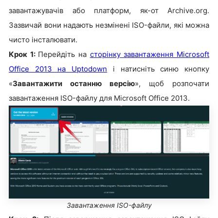
завантажувачів або платформ, як-от Archive.org.
Зазвичай вони надають незмінені ISO-файли, які можна
чисто інсталювати.
Крок 1:
Перейдіть на
сторінку завантаження Microsoft
Office 2013 на Uptodown
і натисніть синю кнопку
«
Завантажити останню версію
», щоб розпочати
завантаження ISO-файлу для Microsoft Office 2013.
Завантаження ISO-файлу