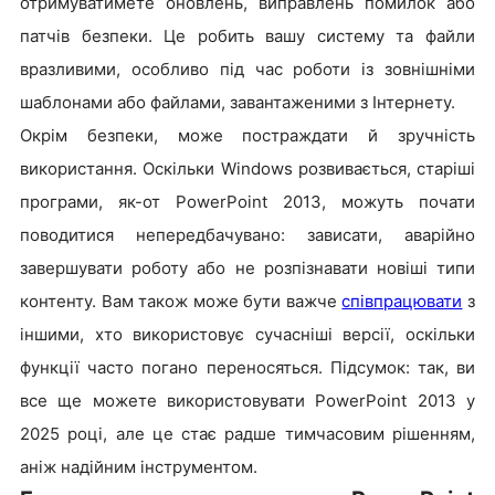
отримуватимете оновлень, виправлень помилок або
патчів безпеки. Це робить вашу систему та файли
вразливими, особливо під час роботи із зовнішніми
шаблонами або файлами, завантаженими з Інтернету.
Окрім безпеки, може постраждати й зручність
використання. Оскільки Windows розвивається, старіші
програми, як-от PowerPoint 2013, можуть почати
поводитися непередбачувано: зависати, аварійно
завершувати роботу або не розпізнавати новіші типи
контенту. Вам також може бути важче
співпрацювати
з
іншими, хто використовує сучасніші версії, оскільки
функції часто погано переносяться. Підсумок: так, ви
все ще можете використовувати PowerPoint 2013 у
2025 році, але це стає радше тимчасовим рішенням,
аніж надійним інструментом.