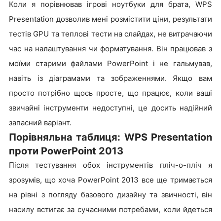
Коли я порівнював ігрові ноутбуки для брата, WPS
Presentation дозволив мені розмістити ціни, результати
тестів GPU та теплові тести на слайдах, не витрачаючи
час на налаштування чи форматування. Він працював з
моїми старими файлами PowerPoint і не гальмував,
навіть із діаграмами та зображеннями. Якщо вам
просто потрібно щось просте, що працює, коли ваші
звичайні інструменти недоступні, це досить надійний
запасний варіант.
Порівняльна таблиця: WPS Presentation
проти PowerPoint 2013
Після тестування обох інструментів пліч-о-пліч я
зрозумів, що хоча PowerPoint 2013 все ще тримається
на рівні з погляду базового дизайну та звичності, він
насилу встигає за сучасними потребами, коли йдеться