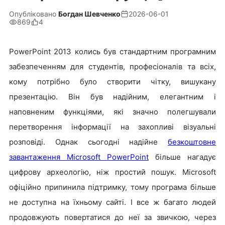
Опубліковано
Богдан Шевченко
2026-06-01
869
4
PowerPoint 2013 колись був стандартним програмним
забезпеченням для студентів, професіоналів та всіх,
кому потрібно було створити чітку, вишукану
презентацію. Він був надійним, елегантним і
наповненим функціями, які значно полегшували
перетворення інформації на захопливі візуальні
розповіді. Однак сьогодні надійне
безкоштовне
завантаження Microsoft PowerPoint
більше нагадує
цифрову археологію, ніж простий пошук. Microsoft
офіційно припинила підтримку, тому програма більше
не доступна на їхньому сайті. І все ж багато людей
продовжують повертатися до неї за звичкою, через