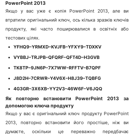
PowerPoint 2013
Якщо у вас уже є копія PowerPoint 2013, але ви
втратили оригінальний ключ, ось кілька зразків ключів
продукту, які часто поширювалися в освітніх або
тестових цілях.
YFHQ9–YRMXD–KVJFB–YFXY9–TDXKV
VYBBJ–TRJPB–QFQRF–QFT4D–H3GVB
TK8TP–9JN6P–7X7WW–RFFTV–B7QPF
J8D2H–7CRWR–Y4V6X–H8J39–TQBFG
4G3GR–3X6XB–YY2V3–46W6F–V6JQQ
Як повторно встановити PowerPoint 2013 за
допомогою ключа продукту
Якщо у вас є оригінальний ключ продукту PowerPoint
2013, повторно встановити його простіше, ніж ви
думаєте, оскільки це переважно передбачає