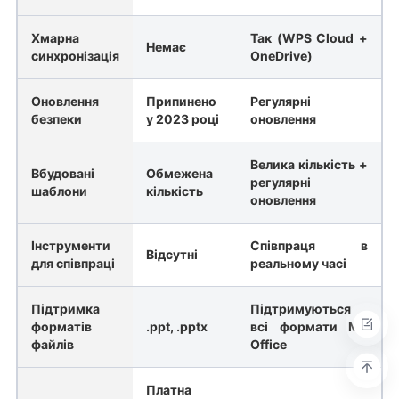
Хмарна
Так (WPS Cloud +
Немає
синхронізація
OneDrive)
Оновлення
Припинено
Регулярні
безпеки
у 2023 році
оновлення
Велика кількість +
Вбудовані
Обмежена
регулярні
шаблони
кількість
оновлення
Інструменти
Співпраця в
Відсутні
для співпраці
реальному часі
Підтримка
Підтримуються
форматів
.ppt, .pptx
всі формати MS
файлів
Office
Платна