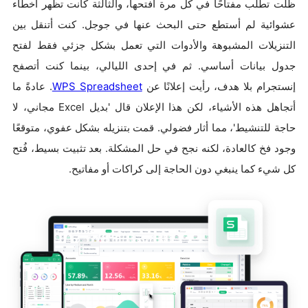
ظلت تطلب مفتاحًا في كل مرة أفتحها، والثالثة كانت تظهر أخطاء
عشوائية لم أستطع حتى البحث عنها في جوجل. كنت أتنقل بين
التنزيلات المشبوهة والأدوات التي تعمل بشكل جزئي فقط لفتح
جدول بيانات أساسي. ثم في إحدى الليالي، بينما كنت أتصفح
إنستجرام بلا هدف، رأيت إعلانًا عن
WPS Spreadsheet
. عادةً ما
أتجاهل هذه الأشياء، لكن هذا الإعلان قال 'بديل Excel مجاني، لا
حاجة للتنشيط'، مما أثار فضولي. قمت بتنزيله بشكل عفوي، متوقعًا
وجود فخ كالعادة، لكنه نجح في حل المشكلة. بعد تثبيت بسيط، فُتح
كل شيء كما ينبغي دون الحاجة إلى كراكات أو مفاتيح.