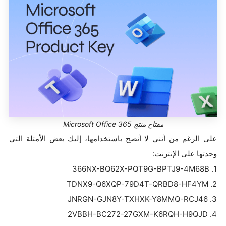
مفتاح منتج Microsoft Office 365
على الرغم من أنني لا أنصح باستخدامها، إليك بعض الأمثلة التي
وجدتها على الإنترنت:
1. 366NX-BQ62X-PQT9G-BPTJ9-4M68B
2. TDNX9-Q6XQP-79D4T-QRBD8-HF4YM
3. JNRGN-GJN8Y-TXHXK-Y8MMQ-RCJ46
4. 2VBBH-BC272-27GXM-K6RQH-H9QJD