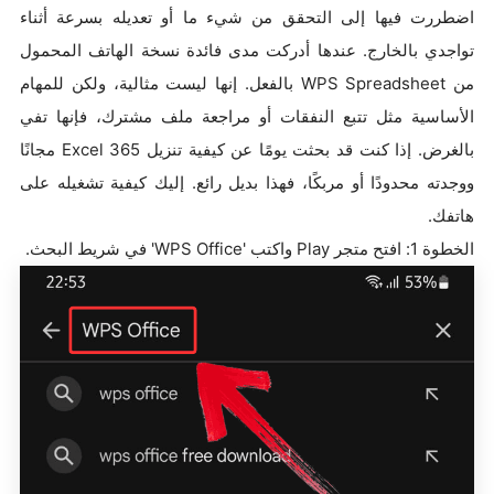
اضطررت فيها إلى التحقق من شيء ما أو تعديله بسرعة أثناء
تواجدي بالخارج. عندها أدركت مدى فائدة نسخة الهاتف المحمول
من WPS Spreadsheet بالفعل. إنها ليست مثالية، ولكن للمهام
الأساسية مثل تتبع النفقات أو مراجعة ملف مشترك، فإنها تفي
بالغرض. إذا كنت قد بحثت يومًا عن كيفية تنزيل Excel 365 مجانًا
ووجدته محدودًا أو مربكًا، فهذا بديل رائع. إليك كيفية تشغيله على
هاتفك.
الخطوة 1: افتح متجر Play واكتب 'WPS Office' في شريط البحث.