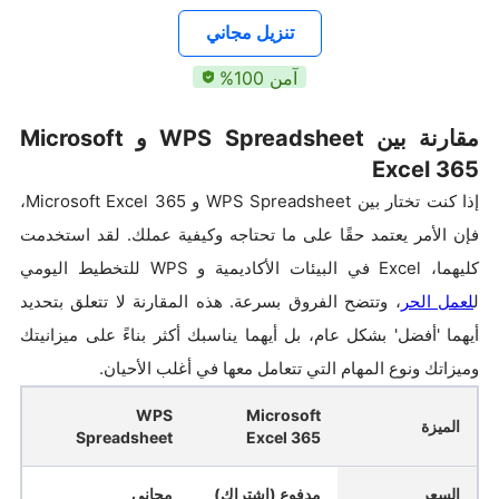
تنزيل مجاني
آمن 100%
مقارنة بين WPS Spreadsheet و Microsoft
Excel 365
إذا كنت تختار بين WPS Spreadsheet و Microsoft Excel 365،
فإن الأمر يعتمد حقًا على ما تحتاجه وكيفية عملك. لقد استخدمت
كليهما، Excel في البيئات الأكاديمية و WPS للتخطيط اليومي
ل
لعمل الحر
، وتتضح الفروق بسرعة. هذه المقارنة لا تتعلق بتحديد
أيهما 'أفضل' بشكل عام، بل أيهما يناسبك أكثر بناءً على ميزانيتك
وميزاتك ونوع المهام التي تتعامل معها في أغلب الأحيان.
WPS
Microsoft
الميزة
Spreadsheet
Excel 365
السعر
مدفوع (اشتراك)
مجاني