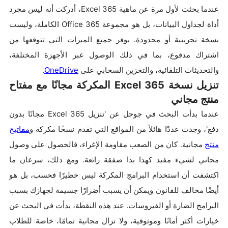
عندما بحثت لأول مرة عن ماهية Excel 365، أدركت أنه ليس مجرد
أداة لجداول البيانات، بل هو مجموعة Office 365 الكاملة، وليست
نسخة تجريبية أو محدودة. يوفر جميع الميزات التي تتوقعها من
اشتراك مدفوع، بما في ذلك الوصول عبر الأجهزة المختلفة،
والتحديثات التلقائية، والتخزين السحابي على
OneDrive
.
تنزيل نسخة Excel 365 المكركة مجانًا مع مفتاح
منتج مجاني
عندما بدأت البحث في جوجل عن 'تنزيل Excel 365 مجانًا بدون
دفع'، وجدت عددًا هائلاً من المواقع التي تقدم نسخًا مكركة و
مفاتيح
منتج
مجانية. كان من الصعب مقاومة الإغراء، فالحصول على وصول
مجاني لشيء مفيد كهذا بدا صفقة رائعة. ومع ذلك، سرعان ما
اكتشفت أن استخدام البرامج المكركة ليس خطيرًا فحسب، بل هو
أيضًا مخالف للقانون ويمكن أن يسبب أضرارًا جسيمة لجهازك بسبب
البرامج الضارة أو الفيروسات. عند هذه النقطة، بدأت في البحث عن
خيارات أكثر أمانًا وموثوقية، ولا تزال مجانية تمامًا، خاصة للطلاب