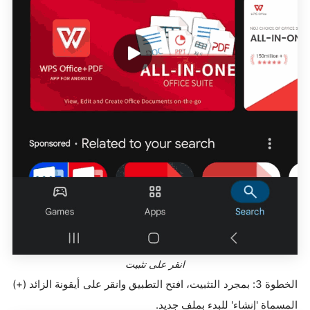
انقر على تثبيت
الخطوة 3: بمجرد التثبيت، افتح التطبيق وانقر على أيقونة الزائد (+)
المسماة 'إنشاء' للبدء بملف جديد.