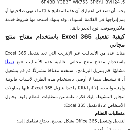
5. 6F4BB-YCB3T-WK763-3P6YJ-BVH24
يجب أن تضع في اعتبارك أن هذه المفاتيح غالبًا ما تنتهي صلاحيتها أو
يتم إدراجها في القائمة السوداء، وقد ينتهك استخدامها شروط خدمة
مايكروسوفت. توخ الحذر دائمًا.
كيفية تفعيل Excel 365 باستخدام مفتاح منتج
مجاني
هناك عدد من الأساليب عبر الإنترنت التي تعد بتفعيل Excel 365
باستخدام مفتاح منتج مجاني. غالبية هذه الأساليب تتبع
نمطًا
مشابهًا: قم بتنزيل البرنامج، استخدم مفتاحًا مشتركًا، ثم قم بتشغيل
أداة تنشيط. بينما لا أوصي باستخدام هذه الطرق لأسباب قانونية
وأمنية واضحة، إلا أنها غالبًا ما تبدأ بتنزيل Excel 365، تليها محاولات
لتجاوز التنشيط. إليك فكرة عامة عن متطلبات النظام وكيف يحاول
الأشخاص عادةً تفعيل Excel 365:
متطلبات النظام
لتفعيل وتشغيل Office 365 بشكل صحيح، يحتاج نظامك إلى:
ويندوز: 7 أو أحدث