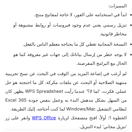
المميزات:
ابدأ في استخدامه على الفور، لا حاجة لمفاتيح منتج.
تنزيل رسمي يعني عدم وجود فيروسات أو روابط مشبوهة أو
مخاطر قانونية.
النسخة المجانية تغطي كل ما يحتاجه معظم الناس بالفعل.
لا يوجد خطر من إرسال بياناتك إلى جهات غير معروفة كما هو
الحال مع البرامج المقرصنة.
لم أرغب في إضاعة المزيد من الوقت في البحث عن نسخ تجريبية
منتهية الصلاحية أو البحث عن ملفات مكركة. كل ما احتجته هو حل
عملي. فكرت، 'لما لا؟' عندما رأيت WPS Spreadsheet يظهر. كان
من السهل بشكل مدهش البدء به وعمل بنفس جودة Excel 365
لنظامي التشغيل Windows/Mac لما كنت أحتاجه. إليك الطريقة.
الخطوة 1: أولاً، افتح متصفحك لزيارة
WPS Office
وانقر على زر
'تنزيل مجاني' لبدء التنزيل.