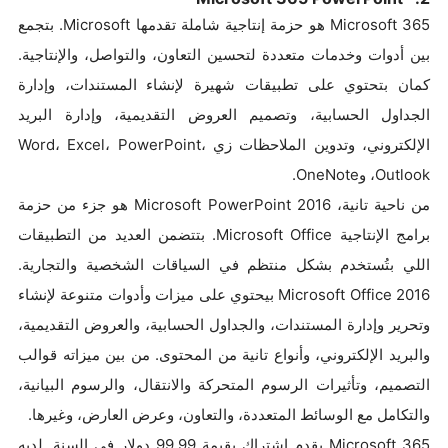
Microsoft 365 هو حزمة إنتاجية شاملة تقدمها Microsoft. بتجمع
بين أدوات وخدمات متعددة لتحسين التعاون، والتواصل، والإنتاجية.
كمان بتحتوي على تطبيقات شهيرة لإنشاء المستندات، وإدارة
الجداول الحسابية، وتصميم العروض التقديمية، وإدارة البريد
الإلكتروني، وتدوين الملاحظات زي Word، Excel، PowerPoint،
Outlook، وOneNote.
من ناحية تانية، Microsoft PowerPoint 2016 هو جزء من حزمة
برامج الإنتاجية Microsoft Office. بتتضمن العديد من التطبيقات
اللي بتُستخدم بشكل منتظم في السياقات الشخصية والتجارية.
Microsoft Office 2016 بيحتوي على ميزات وأدوات متنوعة لإنشاء
وتحرير وإدارة المستندات، والجداول الحسابية، والعروض التقديمية،
والبريد الإلكتروني، وأنواع تانية من المحتوى. من بين ميزاته قوالب
التصميم، وتأثيرات الرسوم المتحركة والانتقال، والرسوم البيانية،
والتكامل مع الوسائط المتعددة، والتعاون، وعرض العارض، وغيرها.
Microsoft 365 يقدم اشتراك بقيمة 99.99 دولار في السنة. لديه