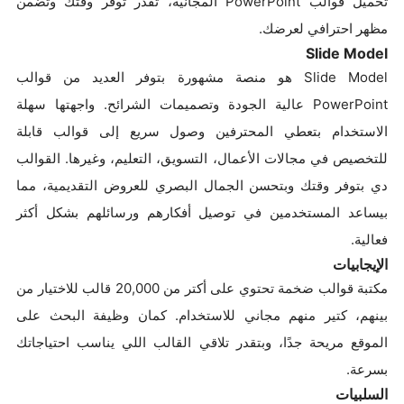
تحميل قوالب PowerPoint المجانية، تقدر توفّر وقتك وتضمن
مظهر احترافي لعرضك.
Slide Model
Slide Model هو منصة مشهورة بتوفر العديد من قوالب
PowerPoint عالية الجودة وتصميمات الشرائح. واجهتها سهلة
الاستخدام بتعطي المحترفين وصول سريع إلى قوالب قابلة
للتخصيص في مجالات الأعمال، التسويق، التعليم، وغيرها. القوالب
دي بتوفر وقتك وبتحسن الجمال البصري للعروض التقديمية، مما
بيساعد المستخدمين في توصيل أفكارهم ورسائلهم بشكل أكثر
فعالية.
الإيجابيات
مكتبة قوالب ضخمة تحتوي على أكتر من 20,000 قالب للاختيار من
بينهم، كتير منهم مجاني للاستخدام. كمان وظيفة البحث على
الموقع مريحة جدًا، وبتقدر تلاقي القالب اللي يناسب احتياجاتك
بسرعة.
السلبيات