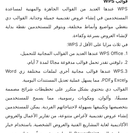
قوالب WPS
WPS عندها العديد من القوالب الجاهزة والمهنية لمساعدة
المستخدمين في إنشاء عروض تقديمية جميلة وجذابة. القوالب دي
بتغطي مواضيع وأنماط مختلفة، وبتوفر للمستخدمين نقطة بداية
لإنشاء العروض بسرعة وكفاءة.
في ثلاث مزايا على الأقل لـ WPS:
1. WPS Office عندها العديد من القوالب المجانية للتحميل،
2. دلوقتي تقدر تحمل قوالب مدفوعة مجانًا لمدة 7 أيام،
3.WPS عندها قوالب مجانية أخرى لملفات مختلفة زي Word
وExcel وPDF، مما يسهل عملية تعديل المستندات اليومية.
القوالب دي بتحتوي بشكل متكرر على تخطيطات شرائح مصممة
مسبقًا، وألوان، ومكونات رسومية، مما يسمح للمستخدمين
بتخصيصها وتكييفها بسهولة لاحتياجاتهم الفردية. يمكن للمستخدمين
إنشاء عروض تقديمية لأغراض متنوعة، من تقارير الأعمال والعروض
الأكاديمية لغاية المشاريع الفنية والعروض الشخصية. باستخدام خيار