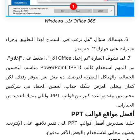
Office 365 على Windows
6. هيسالك سؤال "هل ترغب في السماح لهذا التطبيق بإجراء
تغييرات على جهازك؟" اختر نعم.
7. لما تشوف العبارة "تم إعداد Office الآن"، اضغط على "إغلاق".
من المهم استخدام قالب PowerPoint (PPT) مناسب لتحسين
الجمالية والهياكل البصرية لعرضك. ده مش بس بيوفر وقتك، لكن
كمان بيخلي العرض شكله جذاب. لحسن الحظ، في شركتين
محترمتين بيقدموا عدد كبير من قوالب PPT، واللي بتديك العديد من
الخيارات.
أفضل مواقع قوالب PPT
خلينا نستعرض أفضل قوالب PPT اللي تقدر تلاقيها على الإنترنت.
بعضهم مجاني للاستخدام والبعض الآخر مدفوع.