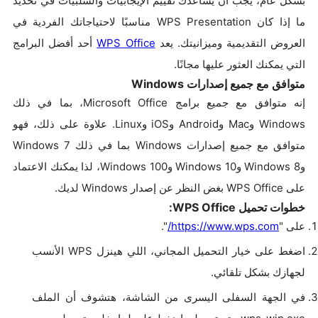
بشكل عام، يجب أن يساعدك تقييم الإيجابيات والسلبيات في تحديد
ما إذا كان WPS Presentation مناسبًا لاحتياجاتك الفردية في
العروض التقديمية وميزانيتك. يعد
WPS Office
أحد أفضل البرامج
التي يمكنك العثور عليها مجانًا.
متوافق مع جميع إصدارات Windows
إنه متوافق مع جميع برامج Microsoft Office، بما في ذلك
Windows وMac وAndroid وiOS وLinux. علاوة على ذلك، فهو
متوافق مع جميع إصدارات Windows بما في ذلك Windows 7
وWindows 8 وWindows 10 وWindows 100، لذا يمكنك الاعتماد
على WPS Office بغض النظر عن إصدار Windows لديك.
خطوات تحميل WPS Office:
على "
https://www.wps.com/
".
اضغط على خيار التحميل المجاني، اللي هينزل WPS الأنسب
لجهازك بشكل تلقائي.
في الجهة السفلى اليسرى من الشاشة، هتشوف أن الملف