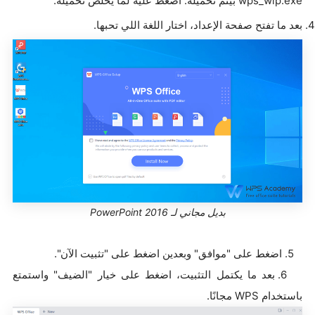
wps_wip.exe بيتم تحميله. اضغط عليه لما يخلص تحميله.
بعد ما تفتح صفحة الإعداد، اختار اللغة اللي تحبها.
بديل مجاني لـ PowerPoint 2016
5. اضغط على "موافق" وبعدين اضغط على "تثبيت الآن".
6. بعد ما يكتمل التثبيت، اضغط على خيار "الضيف" واستمتع
باستخدام WPS مجانًا.