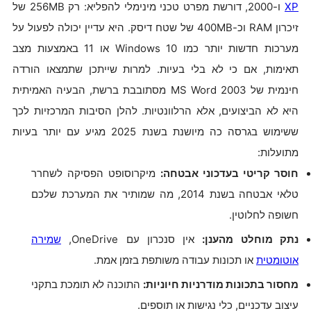
XP
ו-2000, דורשת מפרט טכני מינימלי להפליא: רק 256MB של
זיכרון RAM וכ-400MB של שטח דיסק. היא עדיין יכולה לפעול על
מערכות חדשות יותר כמו Windows 10 או 11 באמצעות מצב
תאימות, אם כי לא בלי בעיות. למרות שייתכן שתמצאו הורדה
חינמית של MS Word 2003 מסתובבת ברשת, הבעיה האמיתית
היא לא הביצועים, אלא הרלוונטיות. להלן הסיבות המרכזיות לכך
ששימוש בגרסה כה מיושנת בשנת 2025 מגיע עם יותר בעיות
מתועלות:
חוסר קריטי בעדכוני אבטחה:
מיקרוסופט הפסיקה לשחרר
טלאי אבטחה בשנת 2014, מה שמותיר את המערכת שלכם
חשופה לחלוטין.
נתק מוחלט מהענן:
אין סנכרון עם OneDrive,
שמירה
אוטומטית
או תכונות עבודה משותפת בזמן אמת.
מחסור בתכונות מודרניות חיוניות:
התוכנה לא תומכת בתקני
עיצוב עדכניים, כלי נגישות או תוספים.