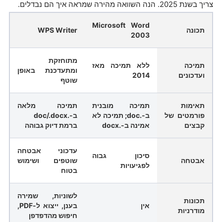
צריך בשנת 2025. הנה השוואה מהירה שמראה איך הם נבדלים.
Microsoft Word
תכונה
WPS Writer
2003
מתוחזקת
תמיכה
ללא תמיכה מאז
ומתעדכנת באופן
ועדכונים
2014
שוטף
תאימות
תמיכה מובנית
תמיכה מלאה
פורמטים של
ב-.doc; תמיכה לא
ב-.doc/.docx
קבצים
אמינה ב-.docx
ברמת דיוק גבוהה
עדכוני אבטחה
סיכון גבוה
אבטחה
שוטפים ושימוש
לפגיעויות
בטוח
לשוניות, שמירה
תכונות
אין
בענן, ייצוא ל-PDF,
מודרניות
חיפוש מהדפדפן