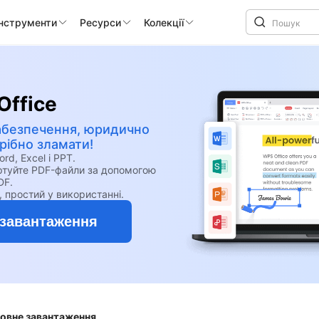
інструменти
Ресурси
Колекції
Office
абезпечення, юридично
ібно зламати!
, Excel і PPT.
ертуйте PDF-файли за допомогою
DF.
, простий у використанні.
завантаження
товне завантаження