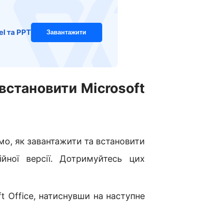
l та PPT
Завантажити
встановити Microsoft
мо, як завантажити та встановити
ійної версії. Дотримуйтесь цих
ft Office, натиснувши на наступне