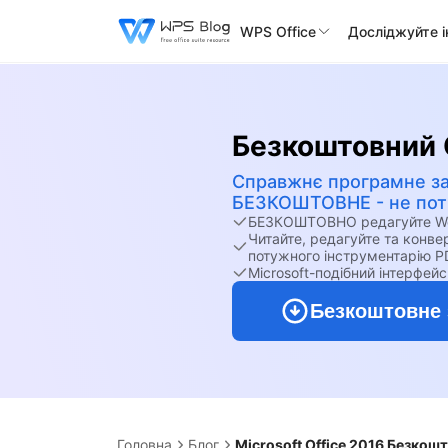
WPS Office
Досліджуйте 
Безкоштовний 
Справжнє програмне з
БЕЗКОШТОВНЕ - не потр
БЕЗКОШТОВНО редагуйте Word
Читайте, редагуйте та конв
потужного інструментарію P
Microsoft-подібний інтерфейс
Безкоштовне 
Головна
Блог
Microsoft Office 2016 Безкош