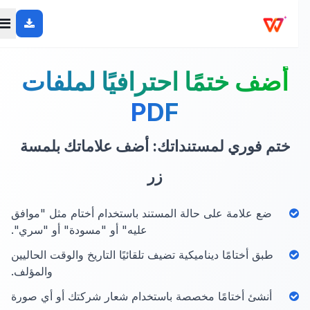
أضف ختمًا احترافيًا لملفات
PDF
ختم فوري لمستنداتك: أضف علاماتك بلمسة
زر
ضع علامة على حالة المستند باستخدام أختام مثل "موافق
عليه" أو "مسودة" أو "سري".
طبق أختامًا ديناميكية تضيف تلقائيًا التاريخ والوقت الحاليين
والمؤلف.
أنشئ أختامًا مخصصة باستخدام شعار شركتك أو أي صورة