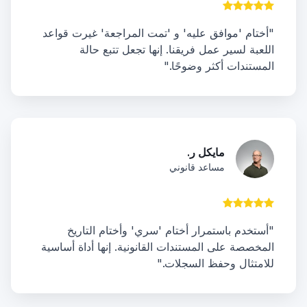
"أختام 'موافق عليه' و 'تمت المراجعة' غيرت قواعد
اللعبة لسير عمل فريقنا. إنها تجعل تتبع حالة
المستندات أكثر وضوحًا."
مايكل ر.
مساعد قانوني
"أستخدم باستمرار أختام 'سري' وأختام التاريخ
المخصصة على المستندات القانونية. إنها أداة أساسية
للامتثال وحفظ السجلات."