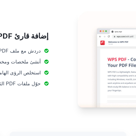
إضافة قارئ PDF مدعومة بالذكاء الاصطناعي
دردش مع ملف PDF الخاص بك للحصول على إجابات ومعلومات فورية.
أنشئ ملخصات ومخططات
استخلص الرؤى الهامة
حوّل ملفات PDF الثابتة إلى شركاء حوار تفاعليين.