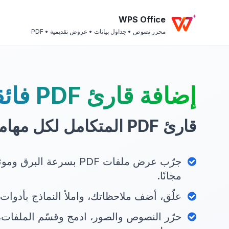
WPS Office
محرر نصوص • جداول بيانات • عروض تقديمية • PDF
إضافة قارئ PDF فائقة القوة
قارئ PDF المتكامل لكل مهامك
جرّب عرض ملفات PDF بسرعة ا
مجانًا.
علّق، أضف ملاحظاتك، واملأ النماذج بأدوات 
حرّر النصوص والصور، ادمج وقسّم الملفات،