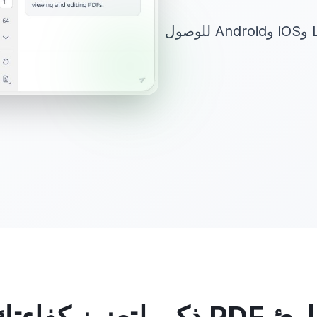
متوفر على أنظمة Windows وMac وLinux وiOS وAndroid للوصول
PDF ذكي لتعزيز كفاءتك