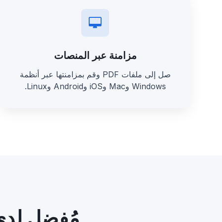
مزامنة عبر المنصات
صل إلى ملفات PDF وقم بمزامنتها عبر أنظمة
Windows وMac وiOS وAndroid وLinux.