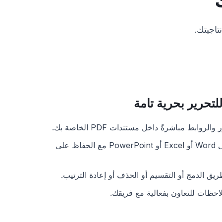
ابط مباشرةً داخل مستندات PDF الخاصة بك.
حوّل ملفات PDF إلى Word أو Excel أو PowerPoint مع الحفاظ على
ق الدمج أو التقسيم أو الحذف أو إعادة الترتيب.
احظات للتعاون بفعالية مع فريقك.