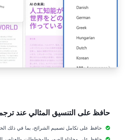
حافظ على التنسيق المثالي عند ترجمة werPoint
حافظ على تكامل تصميم الشرائح، بما في ذلك الخط
حافظ على محاذاة الصور والمخططات والعناصر ال