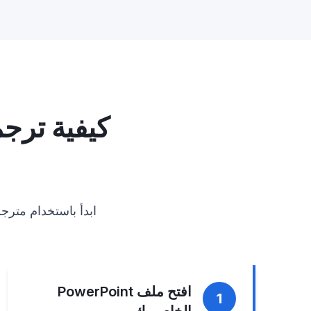
ابدأ باستخدام مترجم شرائح العر
افتح ملف PowerPoint
1