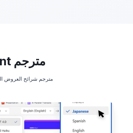
مترجم PowerPoint الذكي: اكسر حواجز اللغة
مترجم شرائح العروض التق