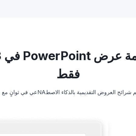
فقط
وض التقديمية بالذكاء الاصطNAعي في ثوانٍ مع دليلنا سهل المتابعة.