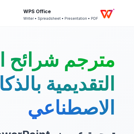
WPS Office
Writer • Spreadsheet • Presentation • PDF
مترجم شرائح 
التقديمية بالذكا
الاصطناعي