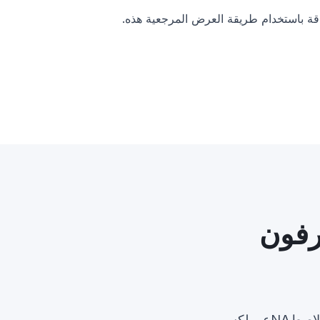
قة باستخدام طريقة العرض المرجعية هذه.
رفون
شاهد كيف يستخدم المحترفون والطلاب مترجم شرائح العروض التقديمية بالذكاء الاصطNAعي لكسر