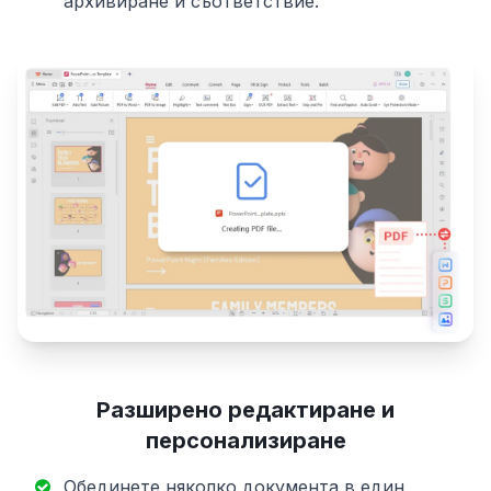
архивиране и съответствие.
Разширено редактиране и
персонализиране
Обединете няколко документа в един