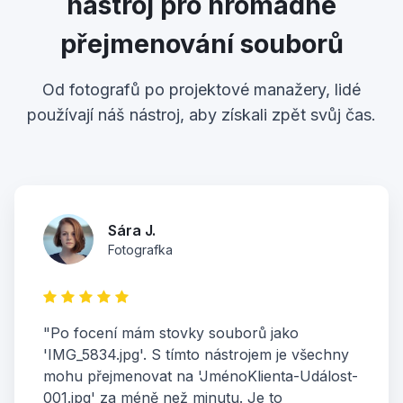
nástroj pro hromadné
přejmenování souborů
Od fotografů po projektové manažery, lidé
používají náš nástroj, aby získali zpět svůj čas.
Sára J.
Fotografka
"Po focení mám stovky souborů jako
'IMG_5834.jpg'. S tímto nástrojem je všechny
mohu přejmenovat na 'JménoKlienta-Událost-
001.jpg' za méně než minutu. Je to