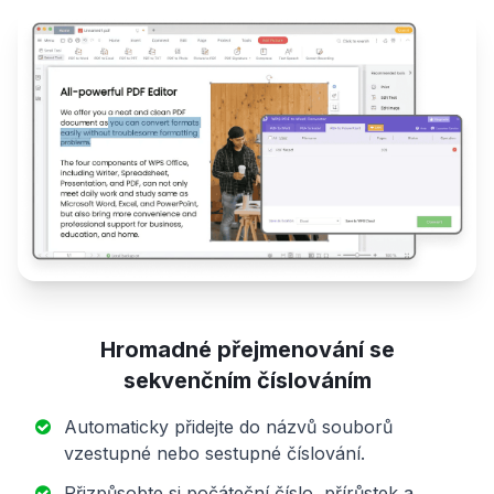
Hromadné přejmenování se
sekvenčním číslováním
Automaticky přidejte do názvů souborů
vzestupné nebo sestupné číslování.
Přizpůsobte si počáteční číslo, přírůstek a