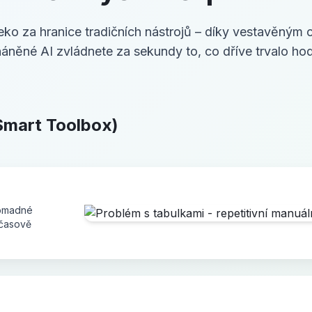
o za hranice tradičních nástrojů – díky vestavěným ch
áněné AI zvládnete za sekundy to, co dříve trvalo hod
Smart Toolbox)
hromadné
 časově