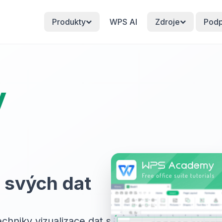
Produkty
WPS AI
Zdroje
Pod
y
 svých dat
chniky vizualizace dat s