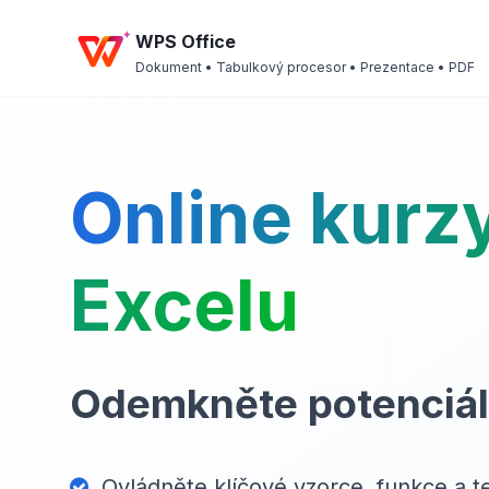
WPS Office
Dokument • Tabulkový procesor • Prezentace • PDF
Online kurz
Excelu
Odemkněte potenciál
Ovládněte klíčové vzorce, funkce a te