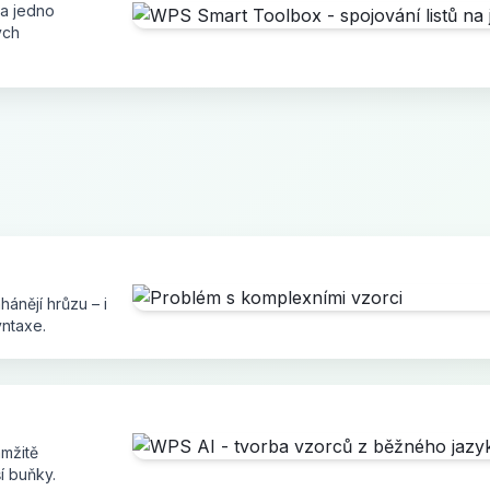
na jedno
ých
ánějí hrůzu – i
yntaxe.
amžitě
í buňky.