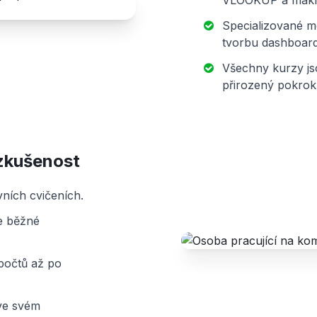
VLOOKUP a makr
Specializované m
tvorbu dashboard
Všechny kurzy js
přirozený pokrok
 zkušenost
ivních cvičeních.
te běžné
zpočtů až po
 ve svém