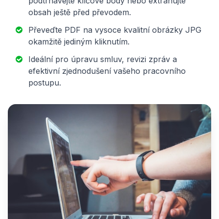
podtrhávejte klíčové body nebo extrahujte
obsah ještě před převodem.
Převeďte PDF na vysoce kvalitní obrázky JPG
okamžitě jediným kliknutím.
Ideální pro úpravu smluv, revizi zpráv a
efektivní zjednodušení vašeho pracovního
postupu.