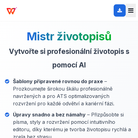
Mistr životopisů
Vytvořte si profesionální životopis s
pomocí AI
Šablony připravené rovnou do praxe
–
Prozkoumejte širokou škálu profesionálně
navržených a pro ATS optimalizovaných
rozvržení pro každé odvětví a kariérní fázi.
Úpravy snadno a bez námahy
– Přizpůsobte si
písma, styly a rozvržení pomocí intuitivního
editoru, díky kterému je tvorba životopisu rychlá a
zcela bez stresu.