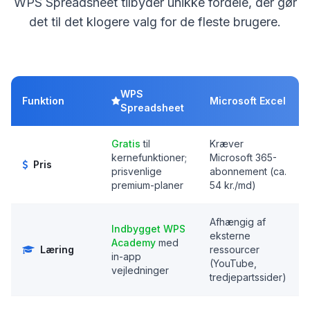
WPS Spreadsheet tilbyder unikke fordele, der gør
det til det klogere valg for de fleste brugere.
WPS
Funktion
Microsoft Excel
Spreadsheet
Gratis
til
Kræver
kernefunktioner;
Microsoft 365-
Pris
prisvenlige
abonnement (ca.
premium-planer
54 kr./md)
Afhængig af
Indbygget WPS
eksterne
Academy
med
Læring
ressourcer
in-app
(YouTube,
vejledninger
tredjepartssider)