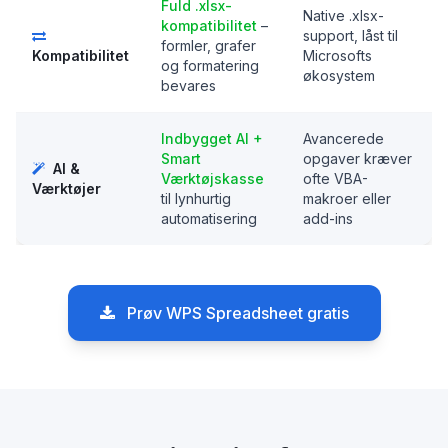
Fuld .xlsx-
Native .xlsx-
kompatibilitet
–
support, låst til
formler, grafer
Kompatibilitet
Microsofts
og formatering
økosystem
bevares
Indbygget AI +
Avancerede
Smart
opgaver kræver
AI &
Værktøjskasse
ofte VBA-
Værktøjer
til lynhurtig
makroer eller
automatisering
add-ins
Prøv WPS Spreadsheet gratis