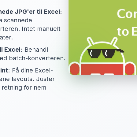
ede JPG'er til Excel:
ra scannede
teren. Intet manuelt
ater.
l Excel:
Behandl
 med batch-konverteren.
int:
Få dine Excel-
ene layouts. Juster
 retning for nem