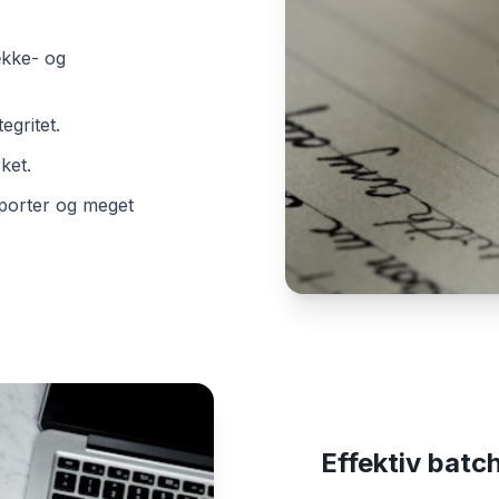
ække- og
egritet.
ket.
pporter og meget
Effektiv batc