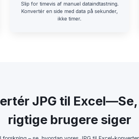
Slip for timevis af manuel dataindtastning.
Konvertér en side med data på sekunder,
ikke timer.
ertér JPG til Excel—Se,
rigtige brugere siger
l forskning – se, hvordan vores JPG til Excel-konverter