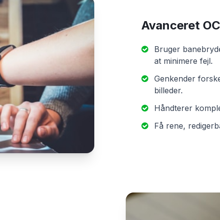
Avanceret OCR
Bruger banebryde
at minimere fejl.
Genkender forskel
billeder.
Håndterer komplek
Få rene, redigerba