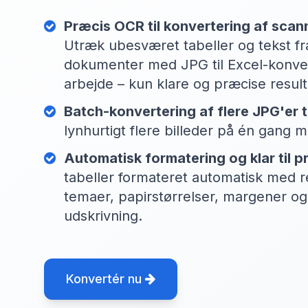
Præcis OCR til konvertering af scann
Utræk ubesværet tabeller og tekst f
dokumenter med JPG til Excel-konver
arbejde – kun klare og præcise result
Batch-konvertering af flere JPG'er ti
lynhurtigt flere billeder på én gang
Automatisk formatering og klar til pr
tabeller formateret automatisk med r
temaer, papirstørrelser, margener og
udskrivning.
Konvertér nu