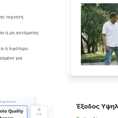
την τεχνητή
δα ή μη αυτόματες
α ή λιγότερο.
ασμένο για
Έξοδος Υψηλ