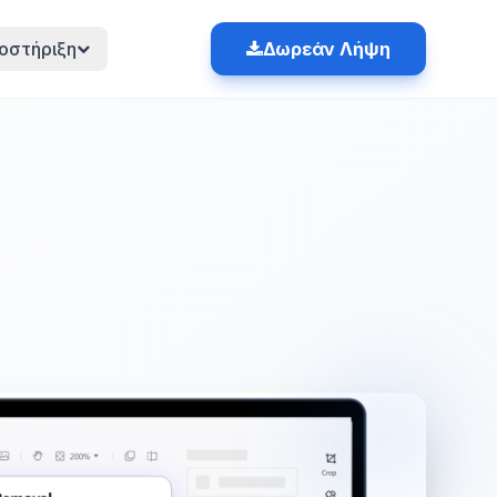
οστήριξη
Δωρεάν Λήψη