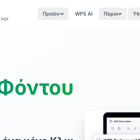
Προϊόν
WPS AI
Πόροι
Υπ
• PDF
 Φόντου