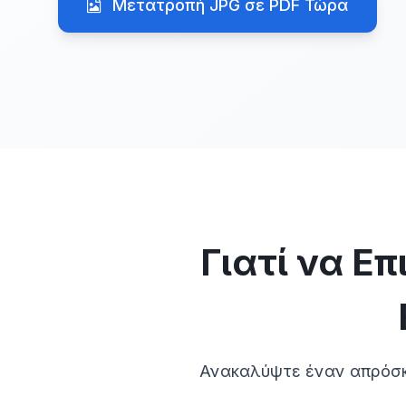
Μετατροπή JPG σε PDF Τώρα
Γιατί να Ε
Ανακαλύψτε έναν απρόσκο