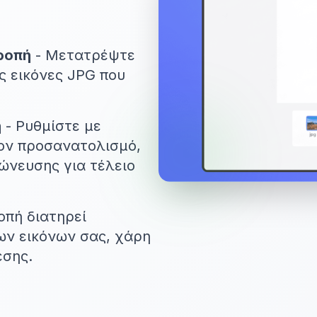
ροπή
- Μετατρέψτε
ς εικόνες JPG που
ή
- Ρυθμίστε με
τον προσανατολισμό,
χώνευσης για τέλειο
οπή διατηρεί
ων εικόνων σας, χάρη
εσης.