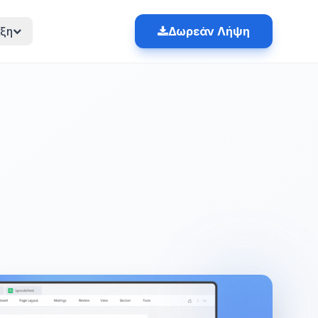
ξη
Δωρεάν Λήψη