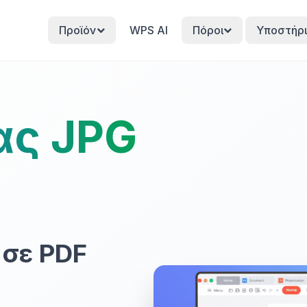
Προϊόν
WPS AI
Πόροι
Υποστήρι
ας JPG
 σε PDF