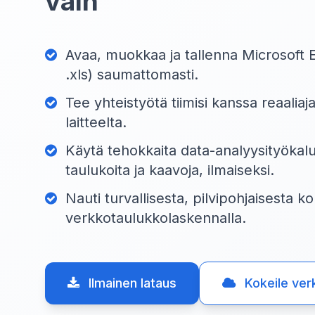
vain
Avaa, muokkaa ja tallenna Microsoft Ex
.xls) saumattomasti.
Tee yhteistyötä tiimisi kanssa reaaliaj
laitteelta.
Käytä tehokkaita data-analyysityökalu
taulukoita ja kaavoja, ilmaiseksi.
Nauti turvallisesta, pilvipohjaisesta 
verkkotaulukkolaskennalla.
Ilmainen lataus
Kokeile ver