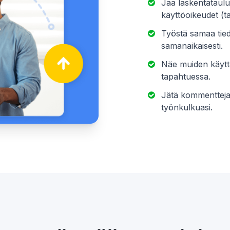
Jaa laskentatauluk
käyttöoikeudet (t
Työstä samaa tied
samanaikaisesti.
Näe muiden käyttä
tapahtuessa.
Jätä kommentteja
työnkulkuasi.