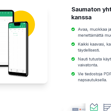
Saumaton yht
kanssa
Avaa, muokkaa ja t
menettämättä muo
Kaikki kaavasi, ka
täydellisesti.
Nauti tutusta käyt
vaivatonta.
Vie tiedostoja PD
napsautuksella.