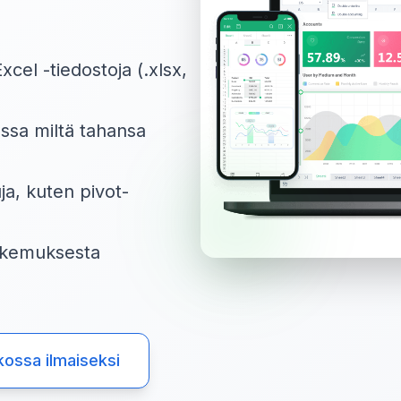
cel -tiedostoja (.xlsx,
assa miltä tahansa
ja, kuten pivot-
kokemuksesta
kossa ilmaiseksi