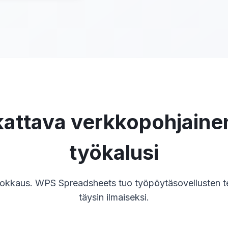
attava verkkopohjaine
työkalusi
kkaus. WPS Spreadsheets tuo työpöytäsovellusten te
täysin ilmaiseksi.