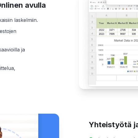
nlinen avulla
isiin laskelmiin.
nestojen
aavioilla ja
ittelua,
Yhteistyötä j