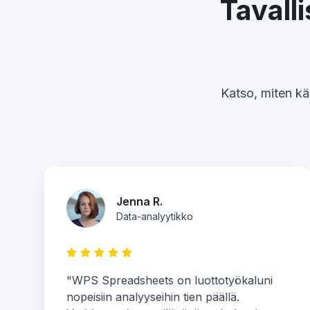
Tavalli
Katso, miten kä
Jenna R.
Data-analyytikko
"WPS Spreadsheets on luottotyökaluni
nopeisiin analyyseihin tien päällä.