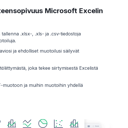
eensopivuus Microsoft Excelin
allenna .xlsx-, .xls- ja .csv-tiedostoja
toiluja.
aviosi ja ehdolliset muotoilusi säilyvät
töliittymästä, joka tekee siirtymisestä Excelistä
F-muotoon ja muihin muotoihin yhdellä