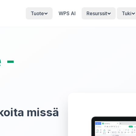
Tuote
WPS AI
Resurssit
Tuki
 -
koita missä