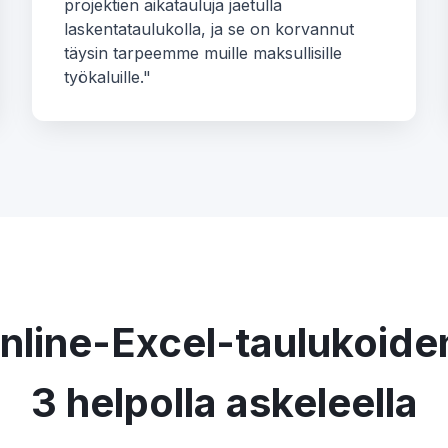
projektien aikatauluja jaetulla
laskentataulukolla, ja se on korvannut
täysin tarpeemme muille maksullisille
työkaluille."
online-Excel-taulukoide
3 helpolla askeleella