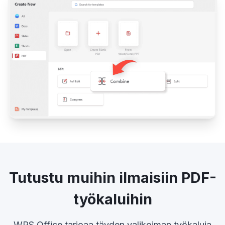
Tutustu muihin ilmaisiin PDF-
työkaluihin
WPS Office tarjoaa täyden valikoiman työkaluja