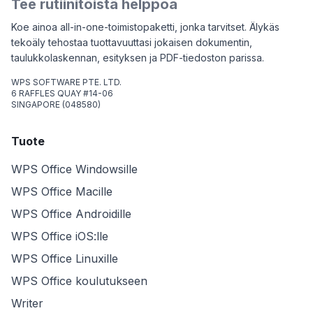
Tee rutiinitöistä helppoa
Koe ainoa all-in-one-toimistopaketti, jonka tarvitset. Älykäs
tekoäly tehostaa tuottavuuttasi jokaisen dokumentin,
taulukkolaskennan, esityksen ja PDF-tiedoston parissa.
WPS SOFTWARE PTE. LTD.
6 RAFFLES QUAY #14-06
SINGAPORE (048580)
Tuote
WPS Office Windowsille
WPS Office Macille
WPS Office Androidille
WPS Office iOS:lle
WPS Office Linuxille
WPS Office koulutukseen
Writer