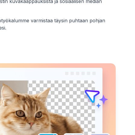
tekstin kuvakaappauksista ja sosiaalisen median
totyökalumme varmistaa täysin puhtaan pohjan
esi.