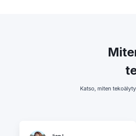
Mite
t
Katso, miten tekoälyty