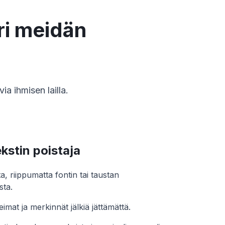
uri meidän
a ihmisen lailla.
kstin poistaja
ta, riippumatta fontin tai taustan
ta.
eimat ja merkinnät jälkiä jättämättä.