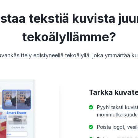
staa tekstiä kuvista ju
tekoälyllämme?
vankäsittely edistyneellä tekoälyllä, joka ymmärtää kuvi
Tarkka kuvate
Pyyhi teksti kuvis
monimutkaisuudes
Poista logot, vesil