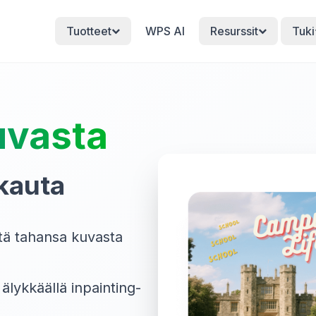
Tuotteet
WPS AI
Resurssit
Tuki
uvasta
ukauta
stä tahansa kuvasta
älykkäällä inpainting-