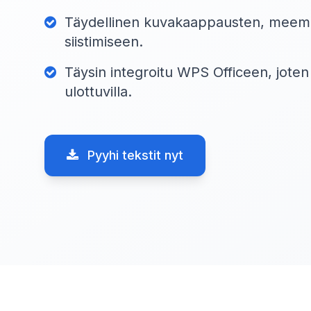
Täydellinen kuvakaappausten, meemi
siistimiseen.
Täysin integroitu WPS Officeen, joten
ulottuvilla.
Pyyhi tekstit nyt