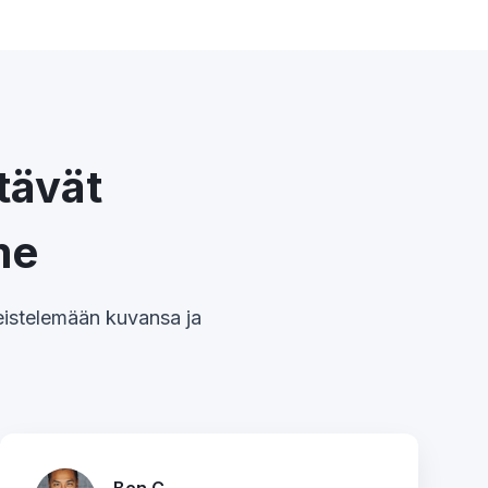
tävät
me
meistelemään kuvansa ja