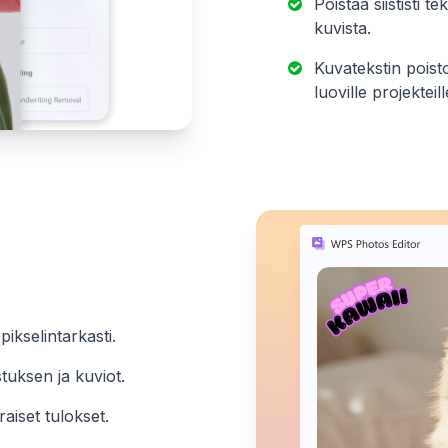
Poistaa siististi 
kuvista.
Kuvatekstin pois
luoville projekteill
pikselintarkasti.
stuksen ja kuviot.
aiset tulokset.