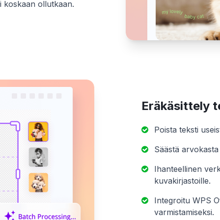
isi koskaan ollutkaan.
Eräkäsittely 
Poista teksti usei
Säästä arvokasta 
Ihanteellinen verk
kuvakirjastoille.
Integroitu WPS O
varmistamiseksi.