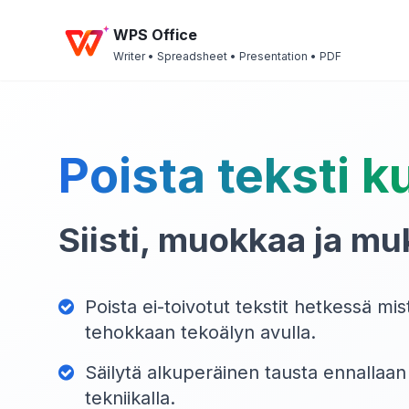
WPS Office
Writer • Spreadsheet • Presentation • PDF
Poista teksti k
Siisti, muokkaa ja m
Poista ei-toivotut tekstit hetkessä mi
tehokkaan tekoälyn avulla.
Säilytä alkuperäinen tausta ennallaan 
tekniikalla.