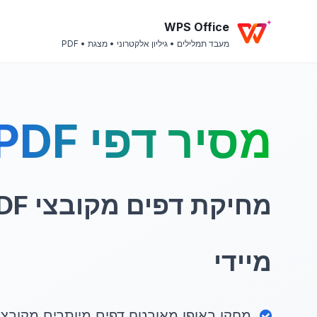
WPS Office
מעבד תמלילים • גיליון אלקטרוני • מצגת • PDF
מסיר דפי PDF
מיידי
מחקו באופן מאובטח דפים מיותרים מקובצי ה-PDF שלכם אונל