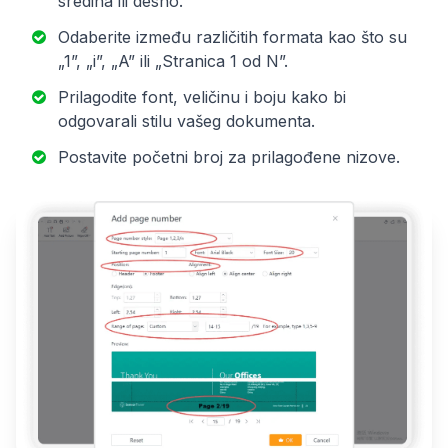
sredina ili desno.
Odaberite između različitih formata kao što su
„1”, „i”, „A” ili „Stranica 1 od N”.
Prilagodite font, veličinu i boju kako bi
odgovarali stilu vašeg dokumenta.
Postavite početni broj za prilagođene nizove.